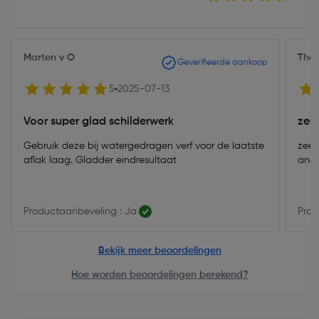
Marten v O
Tho
Geverifieerde aankoop
5
2025-07-13
Voor super glad schilderwerk
zee
Gebruik deze bij watergedragen verf voor de laatste
zeer
aflak laag. Gladder eindresultaat
ande
Productaanbeveling : Ja
Prod
Bekijk meer beoordelingen
Hoe worden beoordelingen berekend?