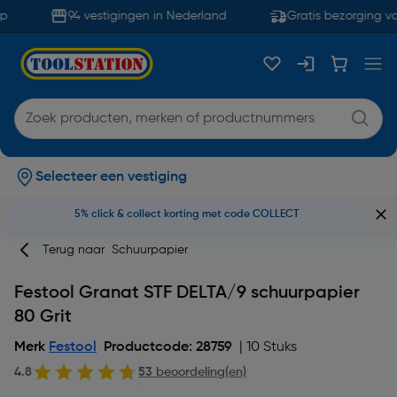
94 vestigingen in Nederland
Gratis bezorging va
Selecteer een vestiging
5% click & collect korting met code COLLECT
Terug naar
Schuurpapier
Festool Granat STF DELTA/9 schuurpapier
80 Grit
Merk
Festool
Productcode: 28759
| 10 Stuks
4.8
53 beoordeling(en)