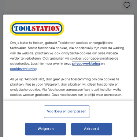
Om je beter te helpen, gebruikt Toolstation cookies en vergelijkbare
technieken. Naast functionele cookies, die noodzakelijk zijn voor de werking
van de website, plaatsen wij ook analytische cookies om onze website
verder te verbeteren. Ook gebruiken wij cookies voor gepersonaliseerde
advertenties. Lees hier meer over in onze
privacyverklaring
en
cookieverklaring
.
Als je op 'Akkoord' klikt, dan geef je ons toestemming om alle cookies te
plaatsen. Kies je voor 'Weigeren', dan plaatsen wij alleen functionele en
analytische cookies. Via 'Voorkeuren aanpassen' kun je zelf instellen welke
cookies worden geplaatst. Deze voorkeuren kun je altijd weer aanpassen.
€ 15,76
| Excl. btw € 13,02
Voorkeuren aanpassen
Kies productvariant
(11)
Weigeren
Akkoord