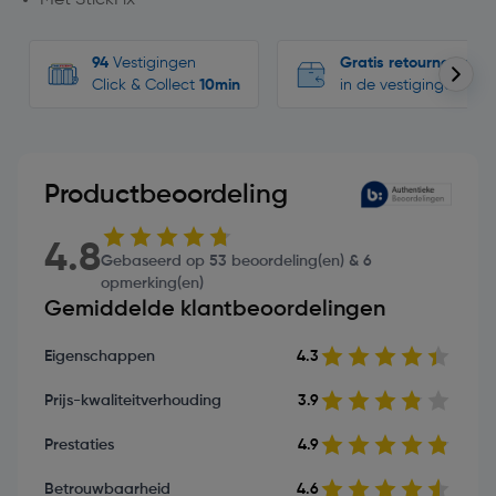
94
Vestigingen
Gratis retourneren
Click & Collect
10min
in de vestigingen
Productbeoordeling
4.8
Gebaseerd op 53 beoordeling(en) & 6
opmerking(en)
Gemiddelde klantbeoordelingen
Eigenschappen
4.3
Prijs-kwaliteitverhouding
3.9
Prestaties
4.9
Betrouwbaarheid
4.6