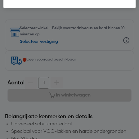
Selecteer winkel - Bekijk voorraadniveaus en haal binnen 10
minuten op
Selecteer vestiging
Geen voorraad beschikbaar
Aantal
In winkelwagen
Belangrijkste kenmerken en details
Universeel schuurmateriaal
Speciaal voor VOC-lakken en harde ondergronden
Met StickFix