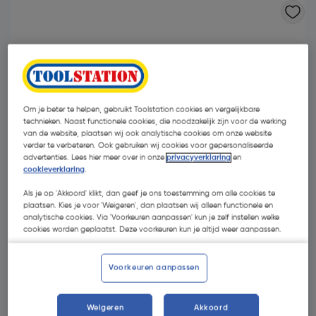
Om je beter te helpen, gebruikt Toolstation cookies en vergelijkbare
technieken. Naast functionele cookies, die noodzakelijk zijn voor de werking
van de website, plaatsen wij ook analytische cookies om onze website
verder te verbeteren. Ook gebruiken wij cookies voor gepersonaliseerde
advertenties. Lees hier meer over in onze
privacyverklaring
en
cookieverklaring
.
Als je op 'Akkoord' klikt, dan geef je ons toestemming om alle cookies te
plaatsen. Kies je voor 'Weigeren', dan plaatsen wij alleen functionele en
analytische cookies. Via 'Voorkeuren aanpassen' kun je zelf instellen welke
cookies worden geplaatst. Deze voorkeuren kun je altijd weer aanpassen.
€ 87,92
| Excl. btw € 72,66
Voorkeuren aanpassen
Kies productvariant
(14)
Weigeren
Akkoord