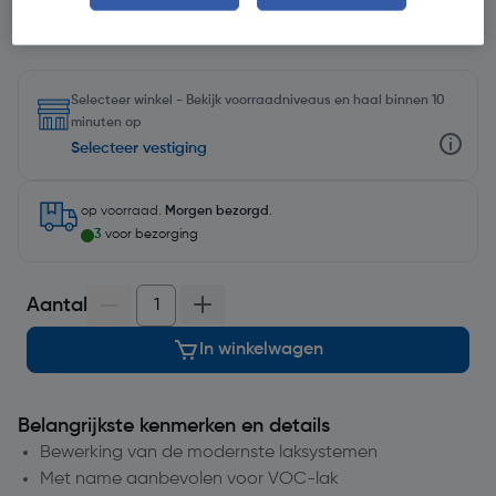
Selecteer winkel - Bekijk voorraadniveaus en haal binnen 10
minuten op
Selecteer vestiging
op voorraad.
Morgen bezorgd
.
3
voor bezorging
Aantal
In winkelwagen
Belangrijkste kenmerken en details
Bewerking van de modernste laksystemen
Met name aanbevolen voor VOC-lak