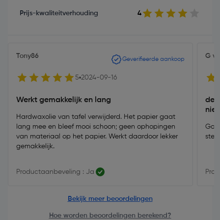
Prijs-kwaliteitverhouding
4
Tony86
G va
Geverifieerde aankoop
5
2024-09-16
Werkt gemakkelijk en lang
deze
nie
Hardwaxolie van tafel verwijderd. Het papier gaat
lang mee en bleef mooi schoon; geen ophopingen
Goed
van materiaal op het papier. Werkt daardoor lekker
steun
gemakkelijk.
Productaanbeveling : Ja
Prod
Bekijk meer beoordelingen
Hoe worden beoordelingen berekend?