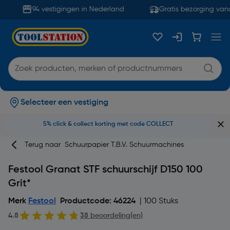
94 vestigingen in Nederland
Gratis bezorging vana
Selecteer een vestiging
5% click & collect korting met code COLLECT
Terug naar
Schuurpapier T.b.v. Schuurmachines
Festool Granat STF schuurschijf D150 100
Grit*
Merk
Festool
Productcode: 46224
| 100 Stuks
4.8
38 beoordeling(en)