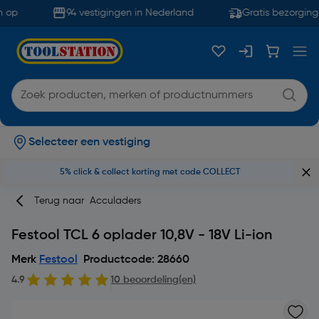
 op
94 vestigingen in Nederland
Gratis bezorging 
Selecteer een vestiging
5% click & collect korting met code COLLECT
Terug naar
Acculaders
Festool TCL 6 oplader 10,8V - 18V Li-ion
Merk
Festool
Productcode: 28660
4.9
10 beoordeling(en)