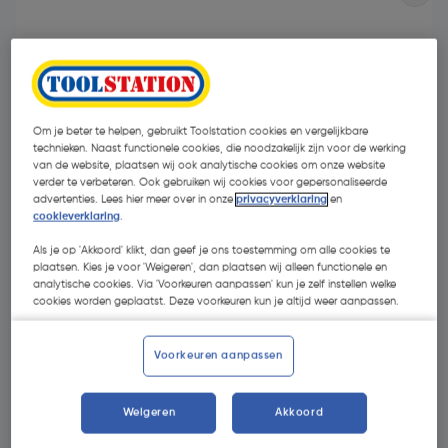
Om je beter te helpen, gebruikt Toolstation cookies en vergelijkbare
technieken. Naast functionele cookies, die noodzakelijk zijn voor de werking
van de website, plaatsen wij ook analytische cookies om onze website
verder te verbeteren. Ook gebruiken wij cookies voor gepersonaliseerde
advertenties. Lees hier meer over in onze
privacyverklaring
en
cookieverklaring
.
Als je op 'Akkoord' klikt, dan geef je ons toestemming om alle cookies te
plaatsen. Kies je voor 'Weigeren', dan plaatsen wij alleen functionele en
analytische cookies. Via 'Voorkeuren aanpassen' kun je zelf instellen welke
cookies worden geplaatst. Deze voorkeuren kun je altijd weer aanpassen.
€ 74,00
| Excl. btw € 61,16
Voorkeuren aanpassen
Selecteer winkel - Bekijk voorraadniveaus en haal binnen 10
Weigeren
Akkoord
minuten op
Selecteer vestiging