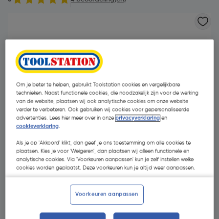
Om je beter te helpen, gebruikt Toolstation cookies en vergelijkbare
technieken. Naast functionele cookies, die noodzakelijk zijn voor de werking
van de website, plaatsen wij ook analytische cookies om onze website
verder te verbeteren. Ook gebruiken wij cookies voor gepersonaliseerde
advertenties. Lees hier meer over in onze
privacyverklaring
en
cookieverklaring
.
Als je op 'Akkoord' klikt, dan geef je ons toestemming om alle cookies te
plaatsen. Kies je voor 'Weigeren', dan plaatsen wij alleen functionele en
analytische cookies. Via 'Voorkeuren aanpassen' kun je zelf instellen welke
cookies worden geplaatst. Deze voorkeuren kun je altijd weer aanpassen.
€ 887,24
| Excl. btw € 733,26
Voorkeuren aanpassen