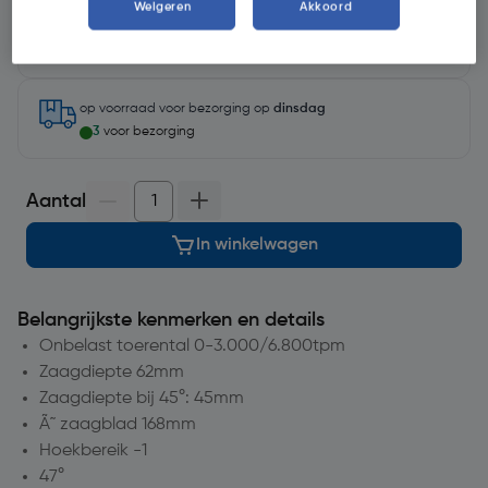
Selecteer winkel - Bekijk voorraadniveaus en haal binnen 10
Weigeren
Akkoord
minuten op
Selecteer vestiging
op voorraad
voor bezorging op
dinsdag
3
voor bezorging
Aantal
In winkelwagen
Belangrijkste kenmerken en details
Onbelast toerental 0-3.000/6.800tpm
Zaagdiepte 62mm
Zaagdiepte bij 45°: 45mm
Ã˜ zaagblad 168mm
Hoekbereik -1
47°