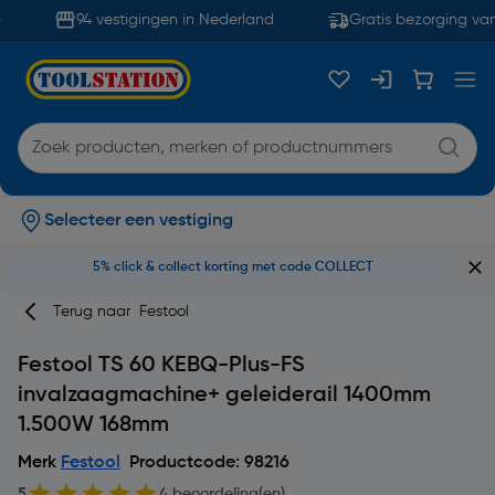
94 vestigingen in Nederland
Gratis bezorging van
Selecteer een vestiging
5% click & collect korting met code COLLECT
Terug naar
Festool
Festool TS 60 KEBQ-Plus-FS
invalzaagmachine+ geleiderail 1400mm
1.500W 168mm
Merk
Festool
Productcode: 98216
5
4 beoordeling(en)