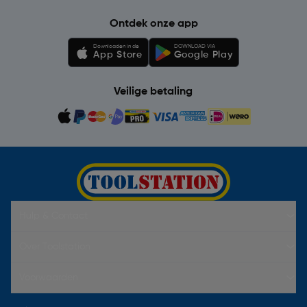
Ontdek onze app
Downloaden in de
DOWNLOAD VIA
App Store
Google Play
Veilige betaling
Hulp & Contact
Over Toolstation
Voorwaarden