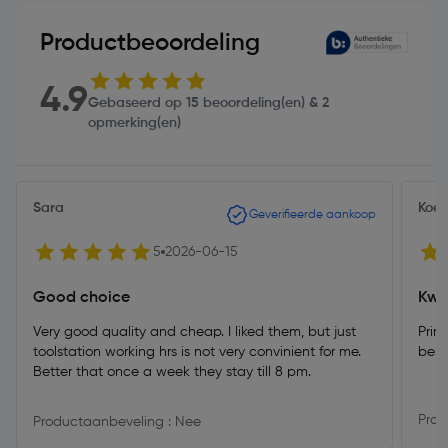
Productbeoordeling
4.9
Gebaseerd op 15 beoordeling(en) & 2
opmerking(en)
Sara
Koen
Geverifieerde aankoop
5
2026-06-15
Good choice
Kwa
Very good quality and cheap. I liked them, but just
Prim
toolstation working hrs is not very convinient for me.
best
Better that once a week they stay till 8 pm.
Prod
Productaanbeveling : Nee