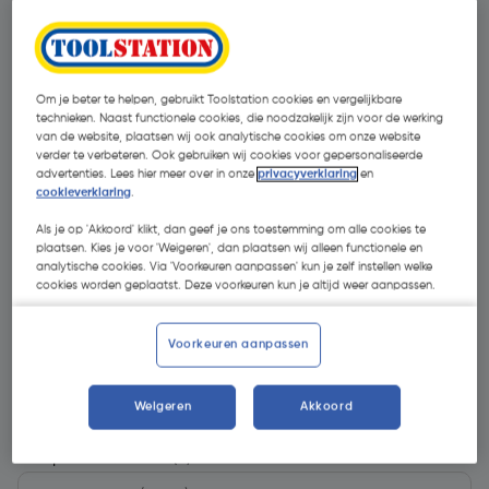
Om je beter te helpen, gebruikt Toolstation cookies en vergelijkbare
technieken. Naast functionele cookies, die noodzakelijk zijn voor de werking
van de website, plaatsen wij ook analytische cookies om onze website
verder te verbeteren. Ook gebruiken wij cookies voor gepersonaliseerde
advertenties. Lees hier meer over in onze
privacyverklaring
en
- 39 %
cookieverklaring
.
Als je op 'Akkoord' klikt, dan geef je ons toestemming om alle cookies te
plaatsen. Kies je voor 'Weigeren', dan plaatsen wij alleen functionele en
analytische cookies. Via 'Voorkeuren aanpassen' kun je zelf instellen welke
cookies worden geplaatst. Deze voorkeuren kun je altijd weer aanpassen.
€ 0,41
Voorkeuren aanpassen
€ 0,25
| Excl. btw € 0,21
Weigeren
Akkoord
Kies productvariant
(5)