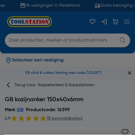
op
94 vestigingen in Nederland
Gratis bezorging v
Selecteer een vestiging
5% click & collect korting met code COLLECT
Terug naar
Koppelankers & Koppelplaten
GB kozijnanker 150x40x6mm
Merk
GB
Productcode: 16399
4.9
15 beoordeling(en)