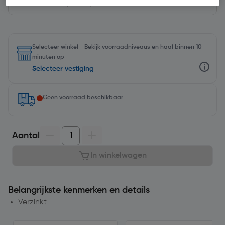
Selecteer winkel - Bekijk voorraadniveaus en haal binnen 10
minuten op
Selecteer vestiging
Geen voorraad beschikbaar
Aantal
In winkelwagen
Belangrijkste kenmerken en details
Verzinkt