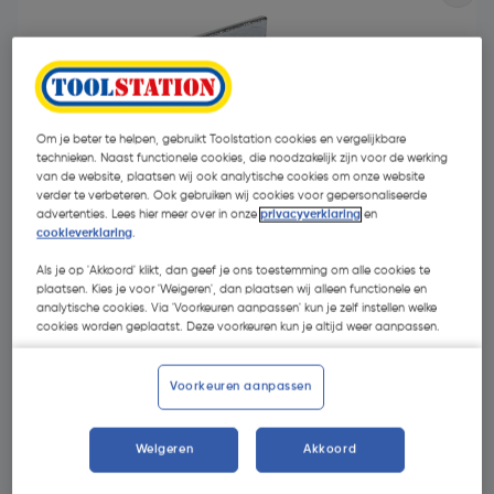
Om je beter te helpen, gebruikt Toolstation cookies en vergelijkbare
technieken. Naast functionele cookies, die noodzakelijk zijn voor de werking
van de website, plaatsen wij ook analytische cookies om onze website
- 55 %
verder te verbeteren. Ook gebruiken wij cookies voor gepersonaliseerde
advertenties. Lees hier meer over in onze
privacyverklaring
en
cookieverklaring
.
Als je op 'Akkoord' klikt, dan geef je ons toestemming om alle cookies te
plaatsen. Kies je voor 'Weigeren', dan plaatsen wij alleen functionele en
analytische cookies. Via 'Voorkeuren aanpassen' kun je zelf instellen welke
cookies worden geplaatst. Deze voorkeuren kun je altijd weer aanpassen.
€ 0,55
€ 0,25
| Excl. btw € 0,21
Voorkeuren aanpassen
Weigeren
Akkoord
Kies productvariant
(7)