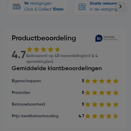
94
Vestigingen
Gratis retourneren
Click & Collect
10min
in de vestigingen
Productbeoordeling
4.7
Gebaseerd op 45 beoordeling(en) & 4
opmerking(en)
Gemiddelde klantbeoordelingen
Eigenschappen
5
Prestaties
5
Betrouwbaarheid
5
Prijs-kwaliteitverhouding
4.7