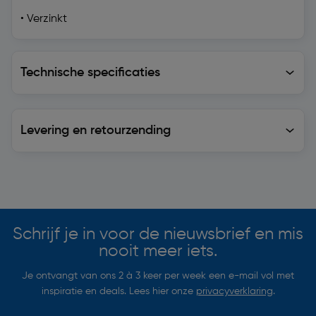
• Verzinkt
Technische specificaties
Technische specificaties
Levering en retourzending
Levering en retourzending
Soortgelijke artikelen
Schrijf je in voor de nieuwsbrief en mis
nooit meer iets.
Je ontvangt van ons 2 à 3 keer per week een e-mail vol met
inspiratie en deals. Lees hier onze
privacyverklaring
.