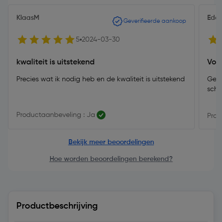
KlaasM
Edd
Geverifieerde aankoop
5
2024-03-30
kwaliteit is uitstekend
Voo
Precies wat ik nodig heb en de kwaliteit is uitstekend
Gewo
scho
Productaanbeveling : Ja
Prod
Bekijk meer beoordelingen
Hoe worden beoordelingen berekend?
Productbeschrijving