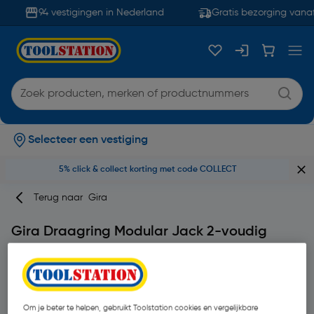
94 vestigingen in Nederland
Gratis bezorging vanaf
Selecteer een vestiging
5% click & collect korting met code COLLECT
Terug naar
Gira
Gira Draagring Modular Jack 2-voudig
Merk
Gira
Productcode: 75623
Om je beter te helpen, gebruikt Toolstation cookies en vergelijkbare