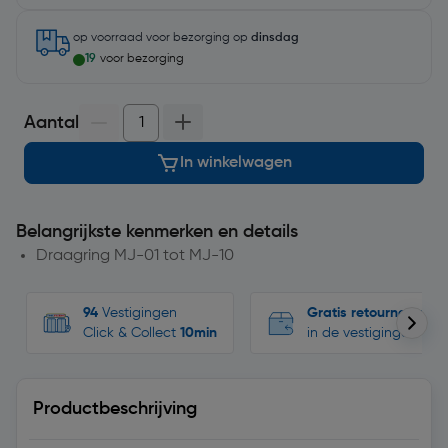
op voorraad
voor bezorging op
dinsdag
19
voor bezorging
Aantal
In winkelwagen
Belangrijkste kenmerken en details
Draagring MJ-01 tot MJ-10
94
Vestigingen
Gratis retourneren
Click & Collect
10min
in de vestigingen
Productbeschrijving