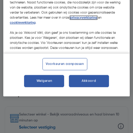
technieken. Naast functionele cookies, die noodzakelijk zijn voor de werking
van de website, plaatsen wij ook analytische cookies om onze website
verder te verbeteren. Ook gebruiken wij cookies voor gepersonaliseerde
advertenties. Lees hier meer over in onze
privacyverklaring
en
cookieverklaring
.
Als je op 'Akkoord' klikt, dan geef je ons toestemming om alle cookies te
plaatsen. Kies je voor 'Weigeren', dan plaatsen wij alleen functionele en
analytische cookies. Via 'Voorkeuren aanpassen' kun je zelf instellen welke
cookies worden geplaatst. Deze voorkeuren kun je altijd weer aanpassen.
Voorkeuren aanpassen
Weigeren
Akkoord
€ 6,49
| Excl. btw € 5,36
Selecteer winkel - Bekijk voorraadniveaus en haal binnen 10
minuten op
Selecteer vestiging