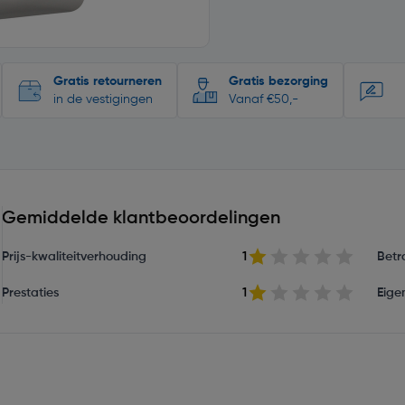
Gratis retourneren
Gratis bezorging
in de vestigingen
Vanaf €50,-
Gemiddelde klantbeoordelingen
Prijs-kwaliteitverhouding
1
Betr
Prestaties
1
Eige