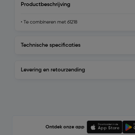
Productbeschrijving
• Te combineren met 61218
Technische specificaties
Technische specificaties
Levering en retourzending
Levering en retourzending
Soortgelijke artikelen
Downloaden in de
D
Ontdek onze app
App Store