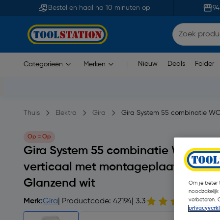
Bestel en haal na 10 minuten op
94
Nieuw
Deals
Folder
Categorieën
Merken
|
Thuis
Elektra
Gira
Gira System 55 combinatie WC
Op = Op
Gira System 55 combinatie WCD/wi
verticaal met montageplaat en ada
Glanzend wit
Om je beter t
noodzakelijk
verbeteren. 
Merk:
Gira
| Productcode: 42194
| 3.3
3 op
privacyverk