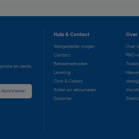
Hulp & Contact
Over 
Veelgestelde vragen
Over 
Contact
PRO-k
Betaalmethoden
Toolst
iratie en deals.
Levering
Nieuws
Click & Collect
Vestig
Ruilen en retourneren
Vacat
Abonneren
Garantie
Sitem