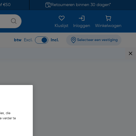
af €50
Retourneren binnen 30 dagen*
Kluslijst
Inloggen
Winkelwagen
btw
Excl.
Incl.
Selecteer een vestiging
es, die
e verder te