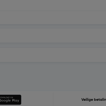
OWNLOAD VIA
Veilige betali
Google Play