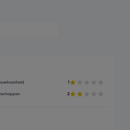
ouwbaarheid
1
nschappen
2