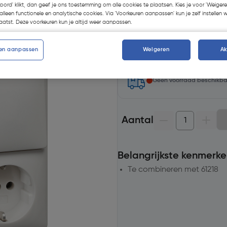
€ 17,28
| Excl. btw € 14,2
koord' klikt, dan geef je ons toestemming om alle cookies te plaatsen. Kies je voor 'Weigere
alleen functionele en analytische cookies. Via 'Voorkeuren aanpassen' kun je zelf instellen 
atst. Deze voorkeuren kun je altijd weer aanpassen.
Selecteer winkel - Bekijk voo
en aanpassen
Weigeren
A
Selecteer vestiging
Geen voorraad beschikb
Aantal
Belangrijkste kenmerke
Te combineren met 61218