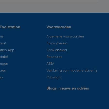
Toolstation
Voorwaarden
ons
Algemene voorwaarden
aart
Privacybeleid
ation App
Cookiebeleid
brief
Recensies
ingen
AEEA
ures
Verklaring van moderne slavernij
ap
Copyright
Blogs, nieuws en advies