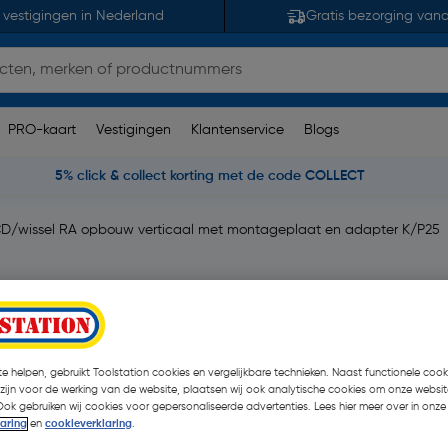
 vestigingen in Nederland
Gratis bezorging van
PRO-kaart
Vestigingen
Klantenservice
Blogs
5% click & collect korting met de code COLLECT
D/wissel RA opbouw verticaal met montageplaat en adapter K/P25
ssel RA opbouw
pter K/P25
e helpen, gebruikt Toolstation cookies en vergelijkbare technieken. Naast functionele cooki
 zijn voor de werking van de website, plaatsen wij ook analytische cookies om onze websit
Ook gebruiken wij cookies voor gepersonaliseerde advertenties. Lees hier meer over in onze
merking(en)
| Stuk
laring
en
cookieverklaring
.