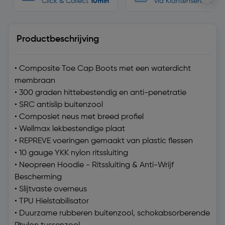
Click & Collect
10min
via Klantenservice
Productbeschrijving
• Composite Toe Cap Boots met een waterdicht
membraan
• 300 graden hittebestendig en anti-penetratie
• SRC antislip buitenzool
• Composiet neus met breed profiel
• Wellmax lekbestendige plaat
• REPREVE voeringen gemaakt van plastic flessen
• 10 gauge YKK nylon ritssluiting
• Neopreen Hoodie - Ritssluiting & Anti-Wrijf
Bescherming
• Slijtvaste overneus
• TPU Hielstabilisator
• Duurzame rubberen buitenzool, schokabsorberende