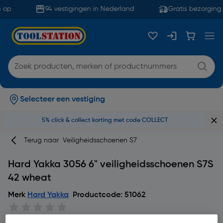
 op
94 vestigingen in Nederland
Gratis bezorging 
Selecteer een vestiging
5% click & collect korting met code COLLECT
Terug naar
Veiligheidsschoenen S7
Hard Yakka 3056 6" veiligheidsschoenen S7S
42 wheat
Merk
Hard Yakka
Productcode: 51062