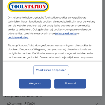
Om je beter te helpen, gebruikt Toolstation cookies en vergelijkbare
technieken. Naast functionele cookies, die noodzakelijk zijn voor de werking
van de website, plaatsen wij ook analytische cookies om onze website
verder te verbeteren. Ook gebruiken wij cookies voor gepersonaliseerde
advertenties. Lees hier meer over in onze
privacyverklaring
en
cookieverklaring
.
Als je op 'Akkoord' klikt, dan geef je ons toestemming om alle cookies te
plaatsen. Kies je voor 'Weigeren', dan plaatsen wij alleen functionele en
analytische cookies. Via 'Voorkeuren aanpassen' kun je zelf instellen welke
cookies worden geplaatst. Deze voorkeuren kun je altijd weer aanpassen.
Voorkeuren aanpassen
€ 179,99
| Excl. btw € 148,75
Weigeren
Akkoord
Kies productvariant
(14)