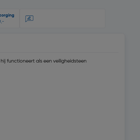
zorging
,-
ij functioneert als een veiligheidsteen