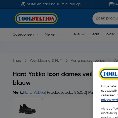
Bestel en haal na 10 minuten op
94
Nieuw
Deals
Folder
Categorieën
Merken
|
Thuis
Werkkleding & PBM
Veiligheidsschoenen
Ve
Hard Yakka Icon dames veiligheids
blauw
Om je beter t
noodzakelijk
Merk:
Hard Yakka
| Productcode: 86200
| Paar
verbeteren. 
privacyverk
Als je op 'Ak
plaatsen wij 
worden gepla