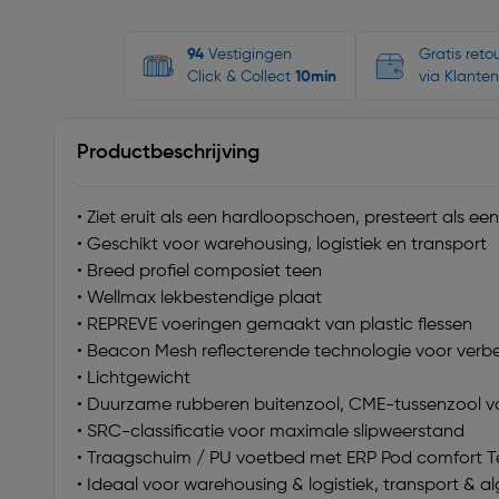
94
Vestigingen
Gratis ret
Click & Collect
10min
via Klanten
Productbeschrijving
• Ziet eruit als een hardloopschoen, presteert als e
• Geschikt voor warehousing, logistiek en transport
• Breed profiel composiet teen
• Wellmax lekbestendige plaat
• REPREVE voeringen gemaakt van plastic flessen
• Beacon Mesh reflecterende technologie voor verb
• Lichtgewicht
• Duurzame rubberen buitenzool, CME-tussenzool v
• SRC-classificatie voor maximale slipweerstand
• Traagschuim / PU voetbed met ERP Pod comfort 
• Ideaal voor warehousing & logistiek, transport & 