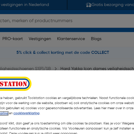
 vestigingen in Nederland
Gratis bezorging van
PRO-kaart
Vestigingen
Klantenservice
Blogs
5% click & collect korting met de code COLLECT
iligheidsschoenen S1(P)/SB
Hard Yakka Icon dames veiligheidssc
schoenen S1P 39
e helpen, gebruikt Toolstation cookies en vergelijkbare technieken. Naast functionele cooki
 zijn voor de werking van de website, plaatsen wij ook analytische cookies om onze websit
Ook gebruiken wij cookies voor gepersonaliseerde advertenties. Lees hier meer over in onze
laring
en
cookieverklaring
.
€ 145,99
| Excl. btw € 
koord' klikt, dan geef je ons toestemming om alle cookies te plaatsen. Kies je voor 'Weigere
alleen functionele en analytische cookies. Via 'Voorkeuren aanpassen' kun je zelf instellen 
atst. Deze voorkeuren kun je altijd weer aanpassen.