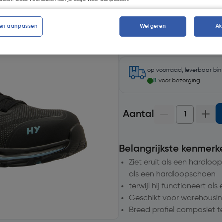
Kies productvariant
(6)
en aanpassen
Weigeren
A
op voorraad, leverbaar bi
8
voor bezorging
Aantal
Belangrijkste kenmerk
Ziet eruit als een hardlo
als een hardloopschoen
terwijl hij functioneert als
Geschikt voor warehousing
Breed profiel composiet 