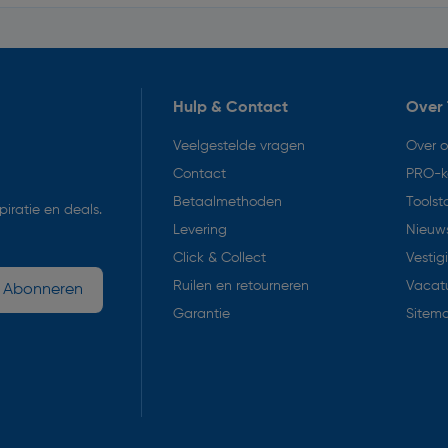
Hulp & Contact
Over 
Veelgestelde vragen
Over 
Contact
PRO-k
Betaalmethoden
Toolst
iratie en deals.
Levering
Nieuws
Click & Collect
Vestig
Ruilen en retourneren
Vacat
Abonneren
Garantie
Sitem