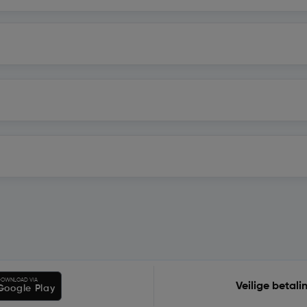
OWNLOAD VIA
Veilige betali
Google Play