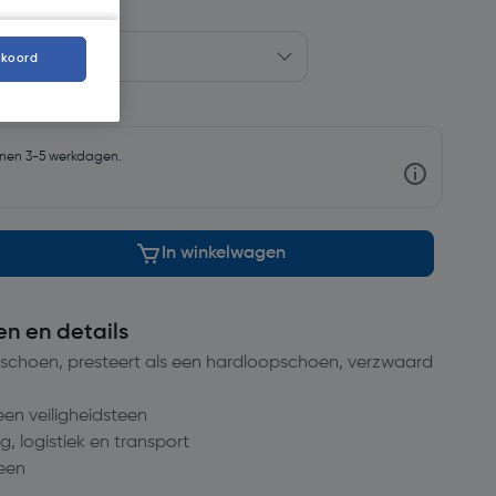
kkoord
nnen 3-5 werkdagen.
In winkelwagen
en en details
opschoen, presteert als een hardloopschoen, verzwaard
 een veiligheidsteen
, logistiek en transport
teen