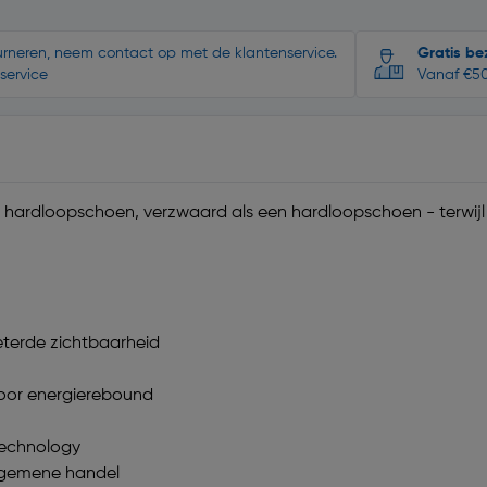
ourneren, neem contact op met de klantenservice.
Gratis be
service
Vanaf €50
en hardloopschoen, verzwaard als een hardloopschoen - terwijl h
eterde zichtbaarheid
oor energierebound
Technology
algemene handel