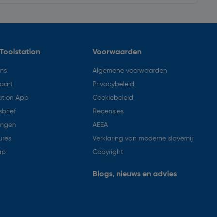
Toolstation
Voorwaarden
ons
Algemene voorwaarden
aart
Privacybeleid
ation App
Cookiebeleid
brief
Recensies
ingen
AEEA
ures
Verklaring van moderne slavernij
ap
Copyright
Blogs, nieuws en advies