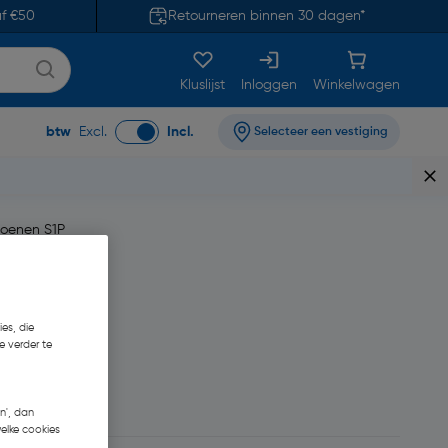
af €50
Retourneren binnen 30 dagen*
Kluslijst
Inloggen
Winkelwagen
btw
Excl.
Incl.
Selecteer een vestiging
hoenen S1P
es, die
e verder te
120,65
n', dan
welke cookies