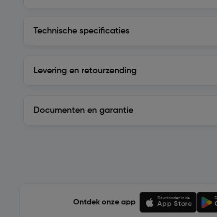
Technische specificaties
Technische specificaties
Levering en retourzending
Levering en retourzending
Documenten en garantie
Soortgelijke artikelen
Downloaden in de
D
Ontdek onze app
App Store