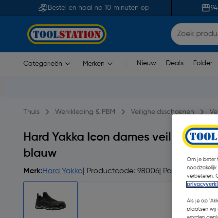
Bestel en haal na 10 minuten op
94
Nieuw
Deals
Folder
Categorieën
Merken
|
Thuis
Werkkleding & PBM
Veiligheidsschoenen
Ve
Hard Yakka Icon dames veiligheids
blauw
Om je beter t
noodzakelijk
Merk:
Hard Yakka
| Productcode: 98006
| Paar
verbeteren. 
privacyverk
Als je op 'Ak
plaatsen wij 
worden gepla