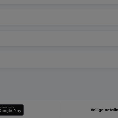
OWNLOAD VIA
Veilige betali
Google Play