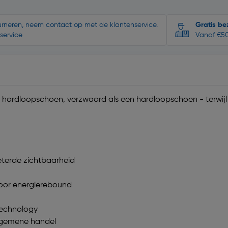
ourneren, neem contact op met de klantenservice.
Gratis be
service
Vanaf €50
en hardloopschoen, verzwaard als een hardloopschoen - terwijl h
eterde zichtbaarheid
oor energierebound
Technology
algemene handel