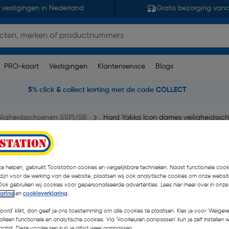
 vestigingen in Nederland
Gratis bezorging van
PRO-kaart
Vestigingen
Klantenservice
Blogs
5% click & collect korting met de code COLLECT
iligheidsschoenen S1(P)/SB
Hard Yakka Icon dames veiligheidssc
schoenen S1P 38
e helpen, gebruikt Toolstation cookies en vergelijkbare technieken. Naast functionele cooki
 zijn voor de werking van de website, plaatsen wij ook analytische cookies om onze websit
Ook gebruiken wij cookies voor gepersonaliseerde advertenties. Lees hier meer over in onze
laring
en
cookieverklaring
.
€ 145,99
| Excl. btw € 
koord' klikt, dan geef je ons toestemming om alle cookies te plaatsen. Kies je voor 'Weigere
alleen functionele en analytische cookies. Via 'Voorkeuren aanpassen' kun je zelf instellen 
atst. Deze voorkeuren kun je altijd weer aanpassen.