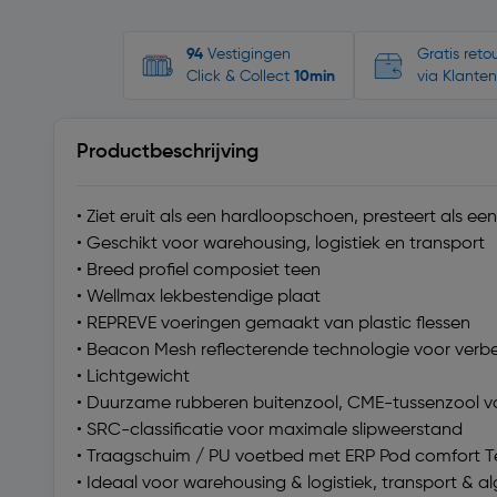
94
Vestigingen
Gratis ret
Click & Collect
10min
via Klanten
Productbeschrijving
• Ziet eruit als een hardloopschoen, presteert als e
• Geschikt voor warehousing, logistiek en transport
• Breed profiel composiet teen
• Wellmax lekbestendige plaat
• REPREVE voeringen gemaakt van plastic flessen
• Beacon Mesh reflecterende technologie voor verb
• Lichtgewicht
• Duurzame rubberen buitenzool, CME-tussenzool v
• SRC-classificatie voor maximale slipweerstand
• Traagschuim / PU voetbed met ERP Pod comfort 
• Ideaal voor warehousing & logistiek, transport & 