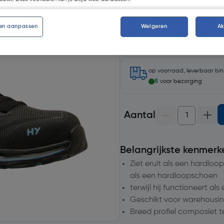
Kies productvariant
(6)
en aanpassen
Weigeren
A
op voorraad, leverbaar bi
8
voor bezorging
Aantal
Belangrijkste kenmerk
Ziet eruit als een hardlo
als een hardloopschoen
terwijl hij functioneert als
Geschikt voor warehousing
Breed profiel composiet 