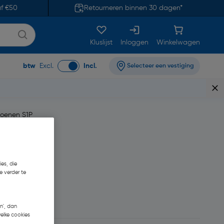
af €50
Retourneren binnen 30 dagen*
Kluslijst
Inloggen
Winkelwagen
btw
Excl.
Incl.
Selecteer een vestiging
hoenen S1P
es, die
e verder te
120,65
n', dan
welke cookies