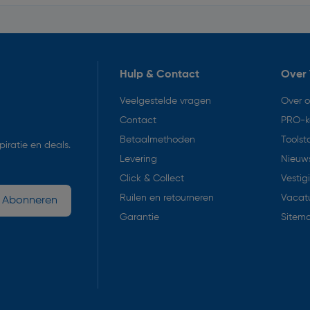
Hulp & Contact
Over 
Veelgestelde vragen
Over 
Contact
PRO-k
Betaalmethoden
Toolst
iratie en deals.
Levering
Nieuws
Click & Collect
Vestig
Ruilen en retourneren
Vacat
Abonneren
Garantie
Sitem