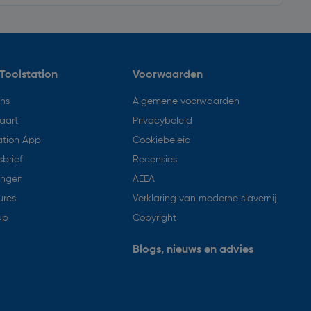
Toolstation
Voorwaarden
ons
Algemene voorwaarden
aart
Privacybeleid
ation App
Cookiebeleid
brief
Recensies
ingen
AEEA
ures
Verklaring van moderne slavernij
ap
Copyright
Blogs, nieuws en advies