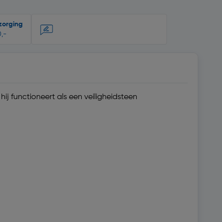
zorging
,-
ij functioneert als een veiligheidsteen