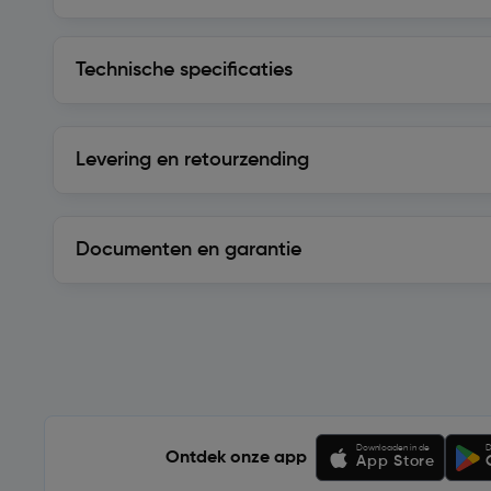
Technische specificaties
Technische specificaties
Levering en retourzending
Levering en retourzending
Documenten en garantie
Soortgelijke artikelen
Downloaden in de
D
Ontdek onze app
App Store