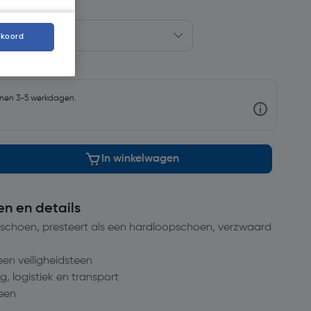
kkoord
nnen 3-5 werkdagen.
In winkelwagen
en en details
opschoen, presteert als een hardloopschoen, verzwaard
 een veiligheidsteen
, logistiek en transport
teen