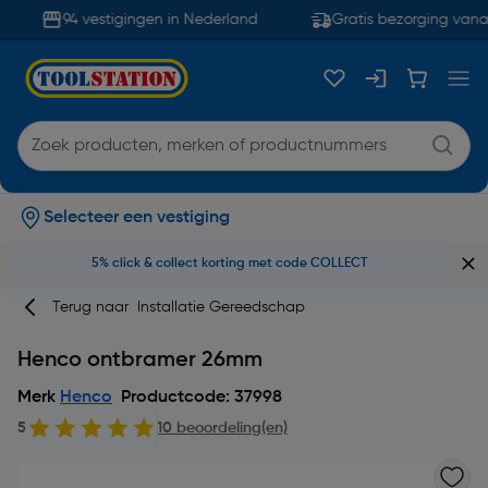
94 vestigingen in Nederland
Gratis bezorging vanaf
Selecteer een vestiging
5% click & collect korting met code COLLECT
Terug naar
Installatie Gereedschap
Henco ontbramer 26mm
Merk
Henco
Productcode: 37998
5
10 beoordeling(en)