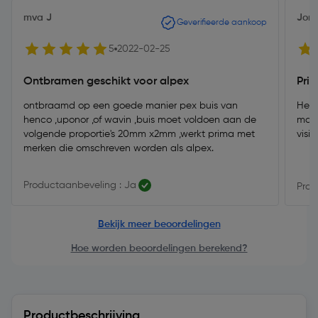
mva J
Joris
Geverifieerde aankoop
5
2022-02-25
Ontbramen geschikt voor alpex
Pri
ontbraamd op een goede manier pex buis van
Heel
henco ,uponor ,of wavin ,buis moet voldoen aan de
make
volgende proportie's 20mm x2mm ,werkt prima met
visi
merken die omschreven worden als alpex.
Productaanbeveling : Ja
Prod
Bekijk meer beoordelingen
Hoe worden beoordelingen berekend?
Productbeschrijving