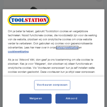
Om je beter te helpen, gebruikt Toolstation cookies en vergelijkbare
technieken. Naast functionele cookies, die noodzakelijk zijn voor de werking
van de website, plaatsen wij ook analytische cookies om onze website
verder te verbeteren. Ook gebruiken wij cookies voor gepersonaliseerde
advertenties. Lees hier meer over in onze
privacyverklaring
en
cookieverklaring
.
Als je op 'Akkoord' klikt, dan geef je ons toestemming om alle cookies te
plaatsen. Kies je voor 'Weigeren', dan plaatsen wij alleen functionele en
analytische cookies. Via 'Voorkeuren aanpassen' kun je zelf instellen welke
cookies worden geplaatst. Deze voorkeuren kun je altijd weer aanpassen.
€ 58,94
€ 56,67
| Excl. btw € 46,83
Voorkeuren aanpassen
Weigeren
Akkoord
Kies productvariant
(2)