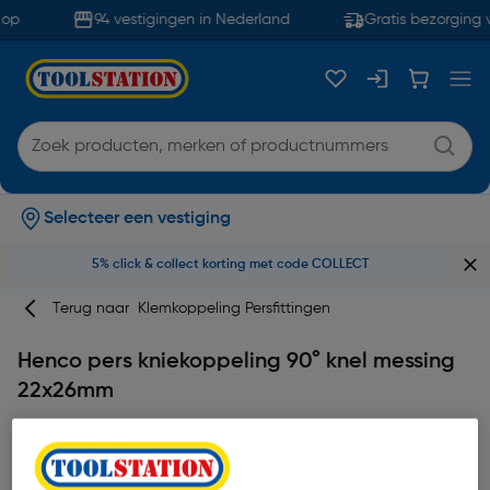
op
94 vestigingen in Nederland
Gratis bezorging 
Selecteer een vestiging
5% click & collect korting met code COLLECT
Terug naar
Klemkoppeling Persfittingen
Henco pers kniekoppeling 90° knel messing
22x26mm
Merk
Henco
Productcode: 84554