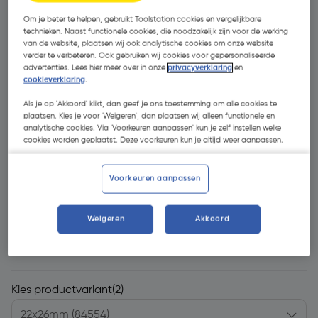
Om je beter te helpen, gebruikt Toolstation cookies en vergelijkbare
technieken. Naast functionele cookies, die noodzakelijk zijn voor de werking
van de website, plaatsen wij ook analytische cookies om onze website
verder te verbeteren. Ook gebruiken wij cookies voor gepersonaliseerde
advertenties. Lees hier meer over in onze
privacyverklaring
en
cookieverklaring
.
Als je op 'Akkoord' klikt, dan geef je ons toestemming om alle cookies te
plaatsen. Kies je voor 'Weigeren', dan plaatsen wij alleen functionele en
analytische cookies. Via 'Voorkeuren aanpassen' kun je zelf instellen welke
cookies worden geplaatst. Deze voorkeuren kun je altijd weer aanpassen.
Voorkeuren aanpassen
Weigeren
Akkoord
€ 22,83
| Excl. btw € 18,87
Kies productvariant
(2)