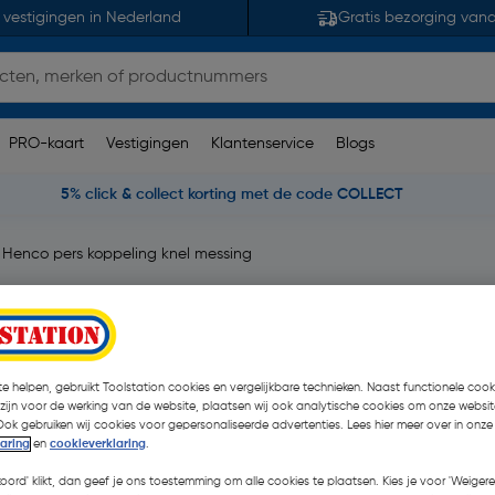
 vestigingen in Nederland
Gratis bezorging van
PRO-kaart
Vestigingen
Klantenservice
Blogs
5% click & collect korting met de code COLLECT
Henco pers koppeling knel messing
g 22x26mm
pmerking(en)
| Stuk
e helpen, gebruikt Toolstation cookies en vergelijkbare technieken. Naast functionele cooki
€ 22,04
| Excl. btw € 1
 zijn voor de werking van de website, plaatsen wij ook analytische cookies om onze websit
Ook gebruiken wij cookies voor gepersonaliseerde advertenties. Lees hier meer over in onze
laring
en
cookieverklaring
.
Kies productvariant
(2)
koord' klikt, dan geef je ons toestemming om alle cookies te plaatsen. Kies je voor 'Weigere