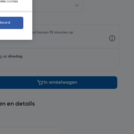
welke cookies
kkoord
oorraadniveaus en haal binnen 10 minuten op
ng op
dinsdag
In winkelwagen
en en details
g