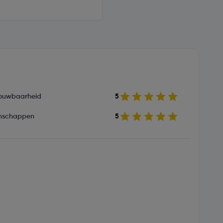
ouwbaarheid
5
nschappen
5