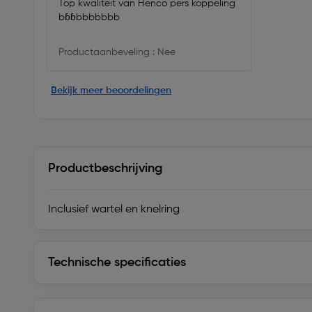
Top kwaliteit van Henco pers koppeling
bɓɓbbbbbbb
Productaanbeveling : Nee
Bekijk meer beoordelingen
Productbeschrijving
Inclusief wartel en knelring
Technische specificaties
Technische specificaties
Levering en retourzending