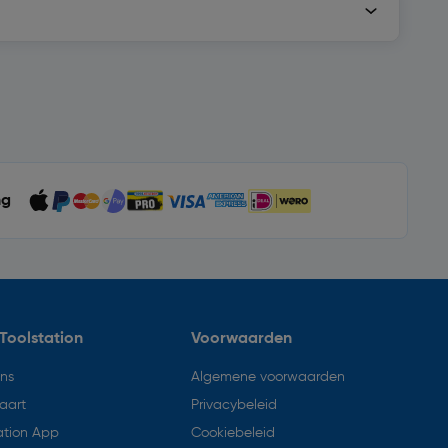
ng
Toolstation
Voorwaarden
ons
Algemene voorwaarden
aart
Privacybeleid
ation App
Cookiebeleid