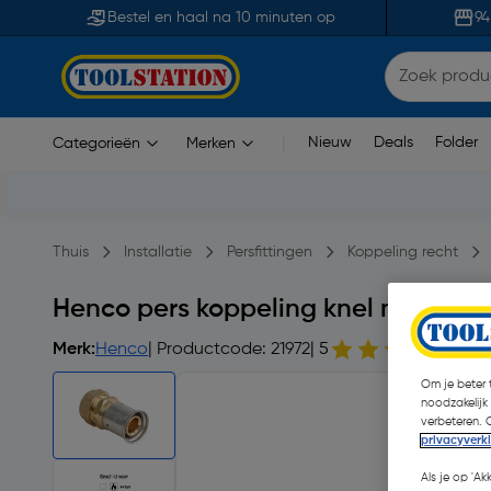
Bestel en haal na 10 minuten op
94
Nieuw
Deals
Folder
Categorieën
Merken
|
Thuis
Installatie
Persfittingen
Koppeling recht
Henco pers koppeling knel messin
Merk:
Henco
| Productcode: 21972
| 5
5 o
Om je beter t
noodzakelijk
verbeteren. 
privacyverk
Als je op 'Ak