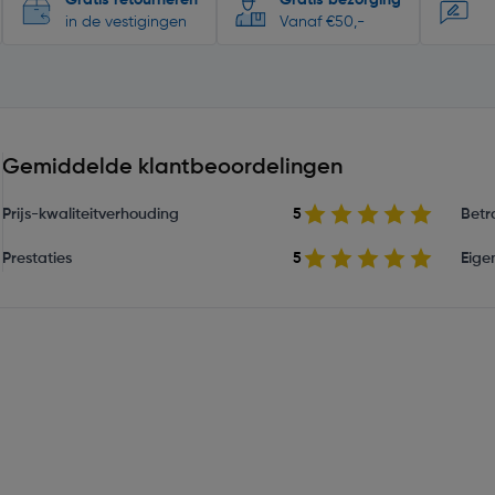
Gratis retourneren
Gratis bezorging
in de vestigingen
Vanaf €50,-
Gemiddelde klantbeoordelingen
Prijs-kwaliteitverhouding
5
Betr
Prestaties
5
Eige