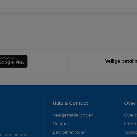
OWNLOAD VIA
Veilige betali
Google Play
Hulp & Contact
Over 
Veelgestelde vragen
Over 
Contact
PRO-k
Betaalmethoden
Toolst
iratie en deals.