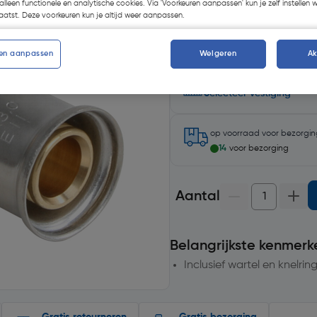
alleen functionele en analytische cookies. Via 'Voorkeuren aanpassen' kun je zelf instellen 
atst. Deze voorkeuren kun je altijd weer aanpassen.
en aanpassen
Weigeren
A
Selecteer winkel - Bekijk v
Selecteer vestiging
op voorraad
voor bezorgi
14
voor bezorging
Aantal
Belangrijkste kenmerk
Inclusief wartel en knelrin