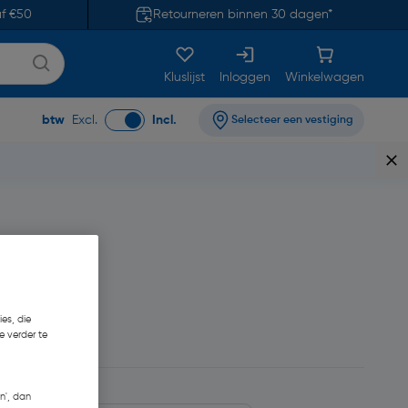
af €50
Retourneren binnen 30 dagen*
Kluslijst
Inloggen
Winkelwagen
btw
Excl.
Incl.
Selecteer een vestiging
es, die
8,21
e verder te
n', dan