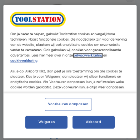
Om je beter te helpen, gebruikt Toolstation cookies en vergelijkbare
technieken. Naast functionele cookies, die noodzakelijk zijn voor de werking
van de website, plaatsen wij ook analytische cookies om onze website
verder te verbeteren. Ook gebruiken wij cookies voor gepersonaliseerde
advertenties. Lees hier meer over in onze
privacyverklaring
en
cookieverklaring
.
Als je op 'Akkoord' klikt, dan geef je ons toestemming om alle cookies te
plaatsen. Kies je voor 'Weigeren', dan plaatsen wij alleen functionele en
analytische cookies. Via 'Voorkeuren aanpassen' kun je zelf instellen welke
cookies worden geplaatst. Deze voorkeuren kun je altijd weer aanpassen.
€ 11,30
| Excl. btw € 9,34
Voorkeuren aanpassen
Weigeren
Akkoord
Selecteer winkel - Bekijk voorraadniveaus en haal binnen 10
minuten op
Selecteer vestiging