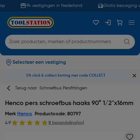
op
94 vestigingen in Nederland
Gratis bezorging v
Selecteer een vestiging
5% click & collect korting met code COLLECT
Terug naar
Schroefbus Persfittingen
Henco pers schroefbus haaks 90° 1/2"x16mm
Merk
Henco
Productcode: 80797
4.9
8 beoordeling(en)