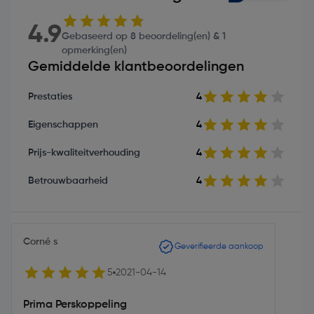
4.9
Gebaseerd op 8 beoordeling(en) & 1
opmerking(en)
Gemiddelde klantbeoordelingen
Prestaties
4
Eigenschappen
4
Prijs-kwaliteitverhouding
4
Betrouwbaarheid
4
Corné s
Geverifieerde aankoop
5
2021-04-14
Prima Perskoppeling