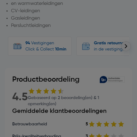
en warmwaterleidingen
CV-leidingen
Gasleidingen
Persluchtleidingen
94
Vestigingen
Gratis retourneren
Click & Collect
10min
in de vestigingen
Productbeoordeling
4.5
Gebaseerd op 2 beoordeling(en) & 1
opmerking(en)
Gemiddelde klantbeoordelingen
Betrouwbaarheid
5
Prijs-kwaliteitverhouding
3