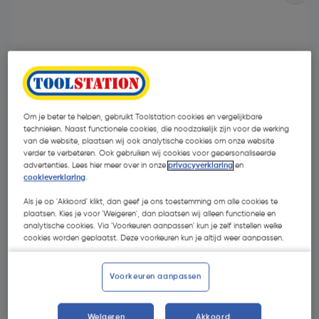
Om je beter te helpen, gebruikt Toolstation cookies en vergelijkbare
technieken. Naast functionele cookies, die noodzakelijk zijn voor de werking
van de website, plaatsen wij ook analytische cookies om onze website
verder te verbeteren. Ook gebruiken wij cookies voor gepersonaliseerde
advertenties. Lees hier meer over in onze
privacyverklaring
en
cookieverklaring
.
Als je op 'Akkoord' klikt, dan geef je ons toestemming om alle cookies te
plaatsen. Kies je voor 'Weigeren', dan plaatsen wij alleen functionele en
€ 6,08
analytische cookies. Via 'Voorkeuren aanpassen' kun je zelf instellen welke
cookies worden geplaatst. Deze voorkeuren kun je altijd weer aanpassen.
€ 5,90
| Excl. btw € 4,88
Voorkeuren aanpassen
Kies productvariant
(1)
Weigeren
Akkoord