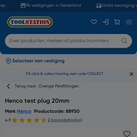
op
94 vestigingen in Nederland
Gratis bezorging v
Selecteer een vestiging
5% click & collect korting met code COLLECT
Terug naar
Overige Persfittingen
Henco test plug 20mm
Merk
Henco
Productcode: 88930
4.5
2 beoordeling(en)