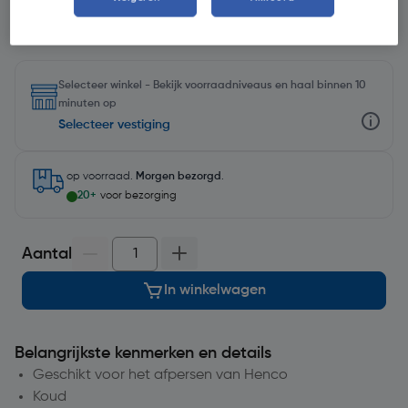
Selecteer winkel - Bekijk voorraadniveaus en haal binnen 10
minuten op
Selecteer vestiging
op voorraad.
Morgen bezorgd
.
20+
voor bezorging
Aantal
In winkelwagen
Belangrijkste kenmerken en details
Geschikt voor het afpersen van Henco
Koud