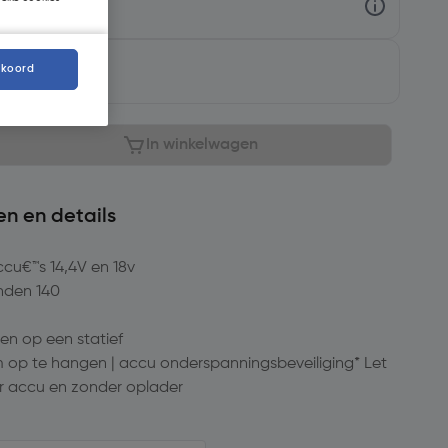
baar
kkoord
In winkelwagen
en en details
ccu€™s 14,4V en 18v
anden 140
en op een statief
 op te hangen | accu onderspanningsbeveiliging* Let
r accu en zonder oplader