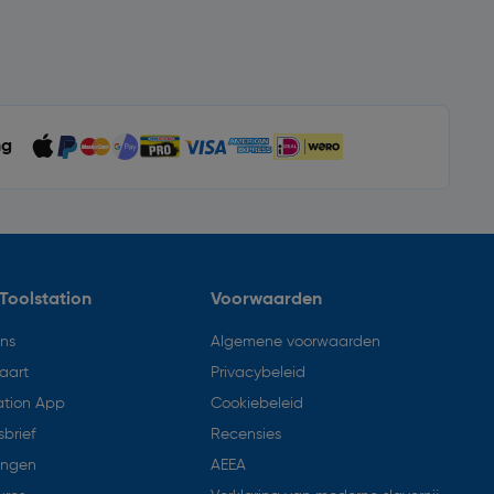
ng
Toolstation
Voorwaarden
ons
Algemene voorwaarden
aart
Privacybeleid
ation App
Cookiebeleid
brief
Recensies
ingen
AEEA