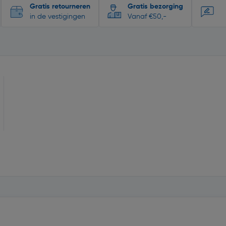
Gratis retourneren
Gratis bezorging
in de vestigingen
Vanaf €50,-