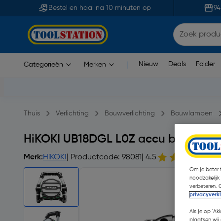
Bestel en haal na 10 minuten op
94
Nieuw
Deals
Folder
Categorieën
Merken
|
Thuis
Verlichting
Bouwverlichting
Bouwlampen
HiKOKI UB18DGL L0Z accu bouwlamp
Merk:
HiKOKI
| Productcode: 98081
| 4.5
2
Om je beter t
noodzakelijk
verbeteren. 
privacyverk
Als je op 'Ak
plaatsen wij 