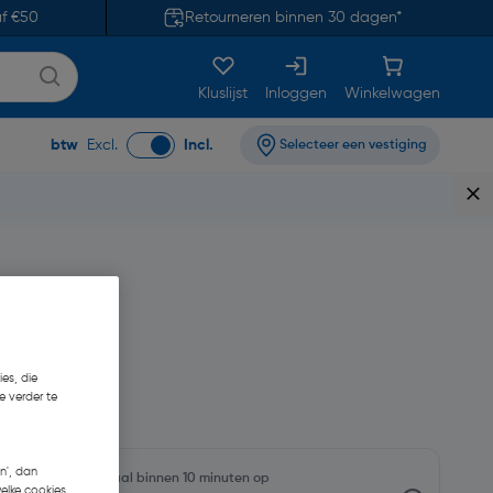
af €50
Retourneren binnen 30 dagen*
Kluslijst
Inloggen
Winkelwagen
btw
Excl.
Incl.
Selecteer een vestiging
es, die
8,51
e verder te
n', dan
oorraadniveaus en haal binnen 10 minuten op
welke cookies