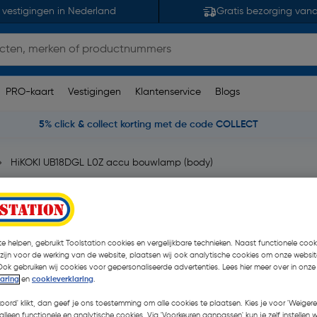
 vestigingen in Nederland
Gratis bezorging van
PRO-kaart
Vestigingen
Klantenservice
Blogs
5% click & collect korting met de code COLLECT
HiKOKI UB18DGL L0Z accu bouwlamp (body)
 (body) 14,4-18V
 opmerking(en)
| Stuk
e helpen, gebruikt Toolstation cookies en vergelijkbare technieken. Naast functionele cooki
€ 95,00
| Excl. btw € 7
 zijn voor de werking van de website, plaatsen wij ook analytische cookies om onze websit
Ook gebruiken wij cookies voor gepersonaliseerde advertenties. Lees hier meer over in onze
laring
en
cookieverklaring
.
koord' klikt, dan geef je ons toestemming om alle cookies te plaatsen. Kies je voor 'Weigere
Selecteer winkel - Bekijk v
alleen functionele en analytische cookies. Via 'Voorkeuren aanpassen' kun je zelf instellen 