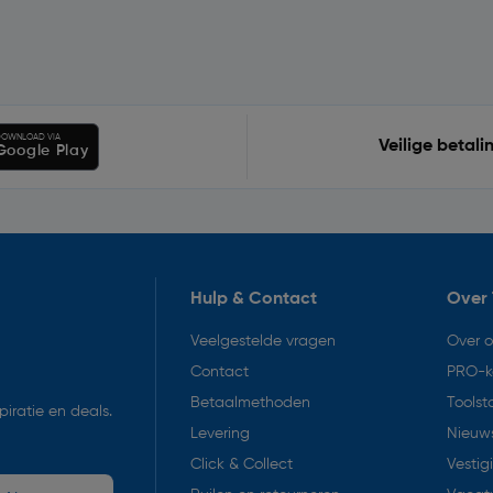
OWNLOAD VIA
Veilige betali
Google Play
Hulp & Contact
Over 
Veelgestelde vragen
Over 
Contact
PRO-k
Betaalmethoden
Toolst
iratie en deals.
Levering
Nieuws
Click & Collect
Vestig