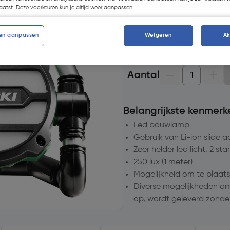
Selecteer vestiging
atst. Deze voorkeuren kun je altijd weer aanpassen.
Geen voorraad beschik
en aanpassen
Weigeren
A
Aantal
Belangrijkste kenmerk
Led bouwlamp
Gebruik van Li-ion slide a
Zeer helder led licht, 2 st
250 lux (1 meter)
Mogelijkheid om te plaats
Diverse mogelijkheden om
op, wordt geleverd zonde