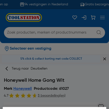
n op
94 vestigingen in Nederland
Gratis bezorgin
Selecteer een vestiging
5% click & collect korting met code COLLECT
Terug naar
Deurbellen
Honeywell Home Gong Wit
Merk
Honeywell
Productcode: 61027
4.7
3 beoordeling(en)