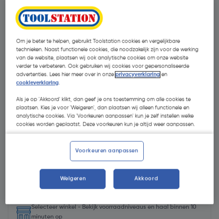
Om je beter te helpen, gebruikt Toolstation cookies en vergelijkbare
technieken. Naast functionele cookies, die noodzakelijk zijn voor de werking
van de website, plaatsen wij ook analytische cookies om onze website
verder te verbeteren. Ook gebruiken wij cookies voor gepersonaliseerde
advertenties. Lees hier meer over in onze
privacyverklaring
en
- 14 %
cookieverklaring
.
Als je op 'Akkoord' klikt, dan geef je ons toestemming om alle cookies te
plaatsen. Kies je voor 'Weigeren', dan plaatsen wij alleen functionele en
analytische cookies. Via 'Voorkeuren aanpassen' kun je zelf instellen welke
cookies worden geplaatst. Deze voorkeuren kun je altijd weer aanpassen.
€ 14,50
Voorkeuren aanpassen
€ 12,50
| Excl. btw € 10,33
Weigeren
Akkoord
Selecteer winkel - Bekijk voorraadniveaus en haal binnen 10
minuten op