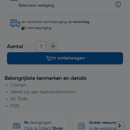
Selecteer vestiging
op voorraad
voor bezorging op
maandag
1
voor bezorging
Aantal
In winkelwagen
Belangrijkste kenmerken en details
2 tonen
Werkt op een beltransformator
8V 75db
IP20
94
Vestigingen
Gratis retourneren
Click & Collect
10min
in de vestigingen