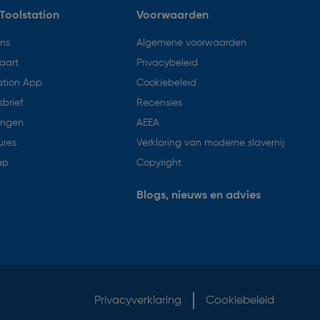
Toolstation
Voorwaarden
ons
Algemene voorwaarden
aart
Privacybeleid
ation App
Cookiebeleid
brief
Recensies
ingen
AEEA
ures
Verklaring van moderne slavernij
ap
Copyright
Blogs, nieuws en advies
Privacyverklaring
Cookiebeleid