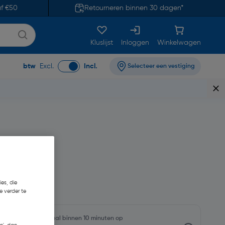
af €50
Retourneren binnen 30 dagen*
Kluslijst
Inloggen
Winkelwagen
btw
Excl.
Incl.
Selecteer een vestiging
82
€ 0,77/m
es, die
e verder te
oorraadniveaus en haal binnen 10 minuten op