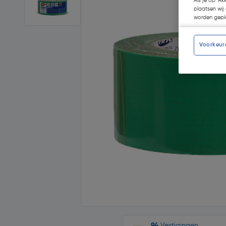
Als je op 'Ak
plaatsen wij 
worden gepla
Voorkeur
94
Vestigingen