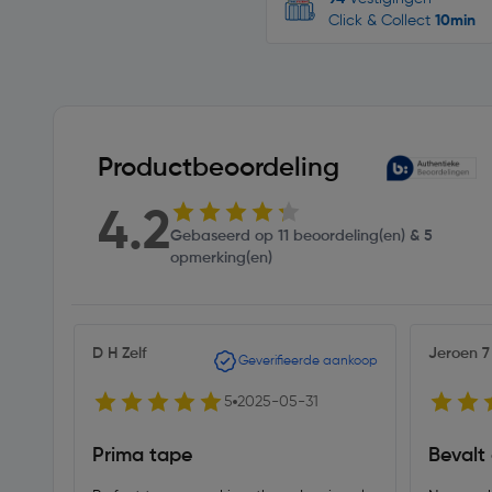
Click & Collect
10min
Productbeoordeling
4.2
Gebaseerd op 11 beoordeling(en) & 5
opmerking(en)
D H Zelf
Jeroen 7
Geverifieerde aankoop
5
2025-05-31
Prima tape
Bevalt