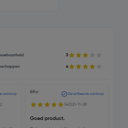
ouwbaarheid
3
nschappen
4
BRvr
Namv
de aankoop
Geverifieerde aankoop
2
5
2021-11-28
Goed product.
Goei