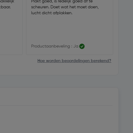
akkelijk
Plakt goed, is redelijk goed af te
Sterk
kbaar.
scheuren. Doet wat het moet doen,
goed b
lucht dicht afplakken.
zegge
Productaanbeveling : Ja
Produ
Hoe worden beoordelingen berekend?