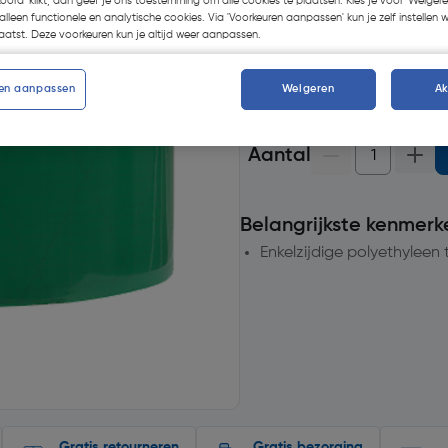
koord' klikt, dan geef je ons toestemming om alle cookies te plaatsen. Kies je voor 'Weigere
Selecteer vestiging
alleen functionele en analytische cookies. Via 'Voorkeuren aanpassen' kun je zelf instellen 
atst. Deze voorkeuren kun je altijd weer aanpassen.
op voorraad.
Morgen bezo
20+
voor bezorging
en aanpassen
Weigeren
A
Aantal
Belangrijkste kenmerk
Enkelzijdige polyethyleen 
Gratis retourneren
Gratis bezorging