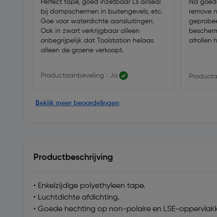
Perfect tape, goed inzetbaar Ls airseal
Na goede
bij dampschermen in buitengevels, etc.
remove n
Goe voor waterdichte aansluitingen.
geprobee
Ook in zwart verkrijgbaar alleen
bescherm
onbegrijpelijk dat Toolstation helaas
afrollen 
alleen de groene verkoopt.
Productaanbeveling : Ja
Producta
Bekijk meer beoordelingen
Productbeschrijving
• Enkelzijdige polyethyleen tape.
• Luchtdichte afdichting.
• Goede hechting op non-polaire en LSE-oppervlak