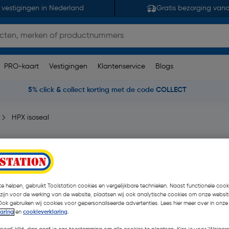
 vestigingen in Nederland
Gratis bezorging van
PRO-kaart
Vestigingen
Klantenservice
Blogs
5% click & collect korting met de code COLLECT
HPX isoseal
pmerking(en)
| Stuk
€ 19,14
| Excl. btw € 15,
e helpen, gebruikt Toolstation cookies en vergelijkbare technieken. Naast functionele cooki
 zijn voor de werking van de website, plaatsen wij ook analytische cookies om onze websit
Ook gebruiken wij cookies voor gepersonaliseerde advertenties. Lees hier meer over in onze
laring
en
cookieverklaring
.
Selecteer winkel - Bekijk v