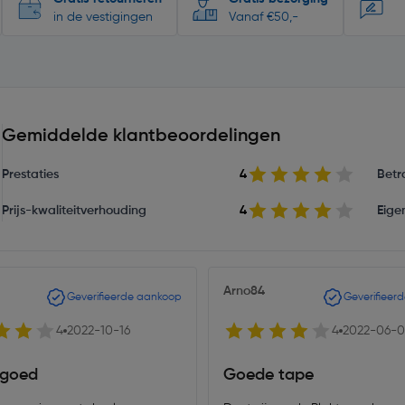
in de vestigingen
Vanaf €50,-
Gemiddelde klantbeoordelingen
Prestaties
4
Betr
Prijs-kwaliteitverhouding
4
Eige
Arno84
Geverifieerde aankoop
Geverifieer
4
2022-10-16
4
2022-06-0
 goed
Goede tape