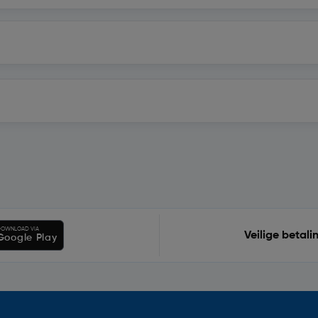
OWNLOAD VIA
Veilige betali
Google Play