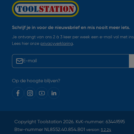
Schrijf je in voor de nieuwsbrief en mis nooit meer iets.
Je ontvangt van ons 2 à 3 keer per week een e-mail vol met insp
Lees hier onze
privacyverklaring
.
Op de hoogte blijven?
Copyright
Toolstation
2026. KvK-nummer: 63449595
Btw-nummer NL8552.40.854.B01
version:
5.2.24