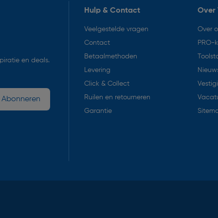
Hulp & Contact
Over 
Veelgestelde vragen
Over 
Contact
PRO-k
Betaalmethoden
Toolst
iratie en deals.
Levering
Nieuws
Click & Collect
Vestig
Ruilen en retourneren
Vacat
Abonneren
Garantie
Sitem