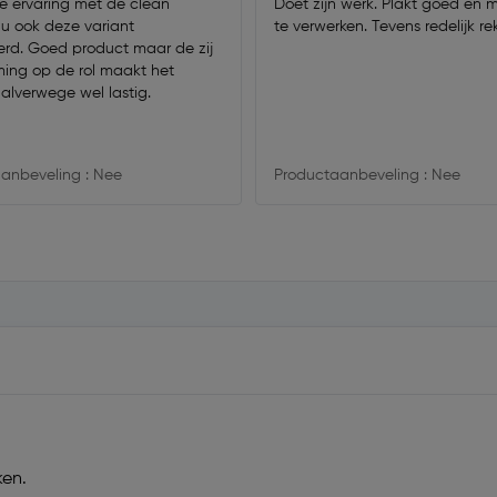
 ervaring met de clean
Doet zijn werk. Plakt goed en m
u ook deze variant
te verwerken. Tevens redelijk re
rd. Goed product maar de zij
ing op de rol maakt het
halverwege wel lastig.
anbeveling : Nee
Productaanbeveling : Nee
ken.