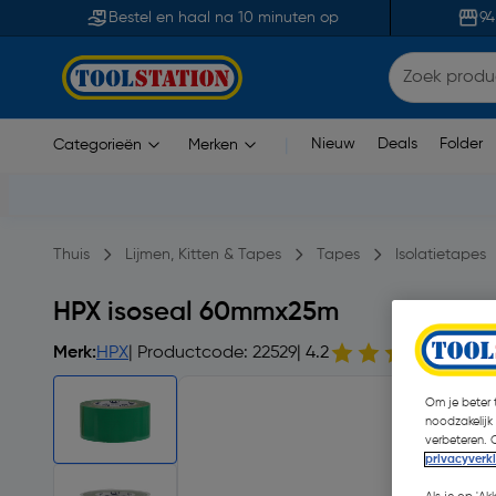
Bestel en haal na 10 minuten op
94
Nieuw
Deals
Folder
Categorieën
Merken
|
Thuis
Lijmen, Kitten & Tapes
Tapes
Isolatietapes
HPX isoseal 60mmx25m
Merk:
HPX
| Productcode: 22529
| 4.2
11 o
Om je beter t
noodzakelijk
verbeteren. 
privacyverk