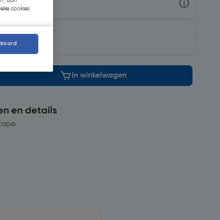
n', dan
welke cookies
rgd
.
kkoord
In winkelwagen
en en details
tape.