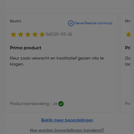
Kevint
Hr
Geverifieerde aankoop
5
2025-05-26
Prima product
Prim
Kleur zoals verwacht en kwalitatief gezien niks te
Goed
klagen.
laat
Productaanbeveling : Ja
Prod
Bekijk meer beoordelingen
Hoe worden beoordelingen berekend?