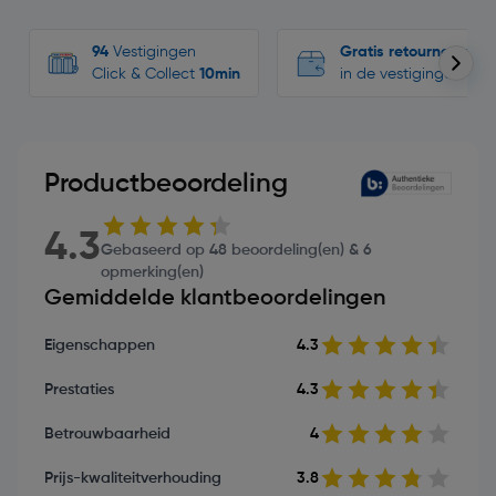
94
Vestigingen
Gratis retourneren
Click & Collect
10min
in de vestigingen
Productbeoordeling
4.3
Gebaseerd op 48 beoordeling(en) & 6
opmerking(en)
Gemiddelde klantbeoordelingen
Eigenschappen
4.3
Prestaties
4.3
Betrouwbaarheid
4
Prijs-kwaliteitverhouding
3.8