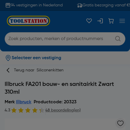
94 vestigingen in Nederland
Gratis bezorging vanaf €5
Selecteer een vestiging
Terug naar
Siliconenkitten
Illbruck FA201 bouw- en sanitairkit Zwart
310ml
Merk
Illbruck
Productcode: 20323
4.3
48 beoordeling(en)