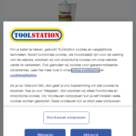
- 37 %
Om je beter te helpen, gebruikt Toolstation cookies en vergelijkbare
technieken. Naast functionele cookies, die noodzakelijk zijn voor de werking
van de website, plaatsen wij ook analytische cookies om onze website
verder te verbeteren. Ook gebruiken wij cookies voor gepersonaliseerde
advertenties. Lees hier meer over in onze
privacyverklaring
en
cookieverklaring
.
Als je op 'Akkoord' klikt, dan geef je ons toestemming om alle cookies te
€ 4,72
plaatsen. Kies je voor 'Weigeren', dan plaatsen wij alleen functionele en
analytische cookies. Via 'Voorkeuren aanpassen' kun je zelf instellen welke
€ 2,97
cookies worden geplaatst. Deze voorkeuren kun je altijd weer aanpassen.
| Excl. btw € 2,45
€ 9,58/L
Voorkeuren aanpassen
Kies productvariant
(11)
Weigeren
Akkoord