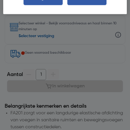
Selecteer winkel - Bekijk voorraadniveaus en haal binnen 10
minuten op
Selecteer vestiging
Geen voorraad beschikbaar
Aantal
In winkelwagen
Belangrijkste kenmerken en details
FA201 zorgt voor een langdurige elastische afdichting
van voegen in sanitaire ruimten en bewegingsvoegen
tussen constructiedelen.