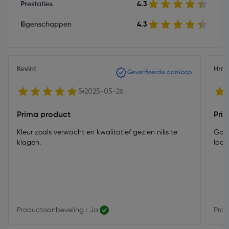
Prestaties
4.3
Eigenschappen
4.3
Kevint
Hr
Geverifieerde aankoop
5
2025-05-26
Prima product
Prim
Kleur zoals verwacht en kwalitatief gezien niks te
Goed
klagen.
laat
Productaanbeveling : Ja
Prod