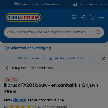
94 vestigingen in Nederland
Gratis bezorging van
Selecteer een vestiging
5% click & collect korting met de code COLLECT
Terug naar
Siliconenkitten
Op = Op
Illbruck FA201 bouw- en sanitairkit Grijswit
310ml
Merk
Illbruck
Productcode: 20334
4.3
48 beoordeling(en)