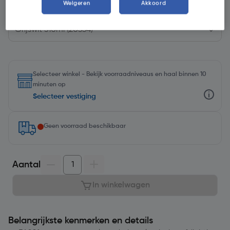
Weigeren
Akkoord
Kies productvariant
(11)
Selecteer winkel - Bekijk voorraadniveaus en haal binnen 10
minuten op
Selecteer vestiging
Geen voorraad beschikbaar
Aantal
In winkelwagen
Belangrijkste kenmerken en details