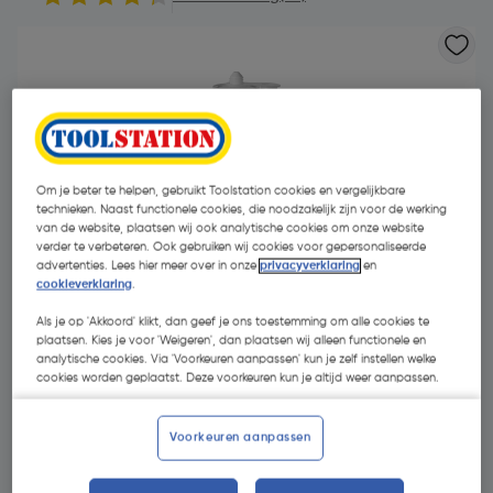
Om je beter te helpen, gebruikt Toolstation cookies en vergelijkbare
technieken. Naast functionele cookies, die noodzakelijk zijn voor de werking
van de website, plaatsen wij ook analytische cookies om onze website
- 37 %
verder te verbeteren. Ook gebruiken wij cookies voor gepersonaliseerde
advertenties. Lees hier meer over in onze
privacyverklaring
en
cookieverklaring
.
Als je op 'Akkoord' klikt, dan geef je ons toestemming om alle cookies te
plaatsen. Kies je voor 'Weigeren', dan plaatsen wij alleen functionele en
analytische cookies. Via 'Voorkeuren aanpassen' kun je zelf instellen welke
cookies worden geplaatst. Deze voorkeuren kun je altijd weer aanpassen.
€ 4,72
€ 2,97
Voorkeuren aanpassen
| Excl. btw € 2,45
€ 9,58/L