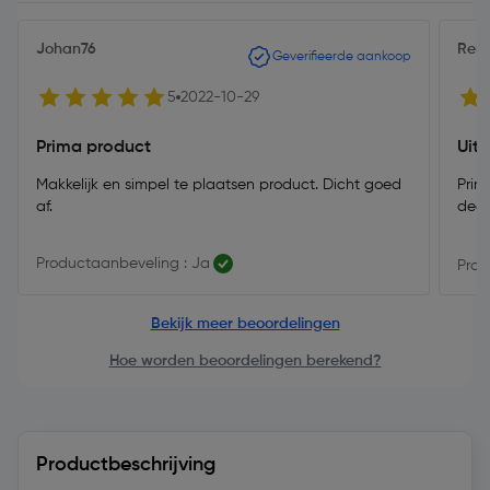
Johan76
Rens
Geverifieerde aankoop
5
2022-10-29
Prima product
Uits
Makkelijk en simpel te plaatsen product. Dicht goed
Prim
af.
dege
Productaanbeveling : Ja
Prod
Bekijk meer beoordelingen
Hoe worden beoordelingen berekend?
Productbeschrijving