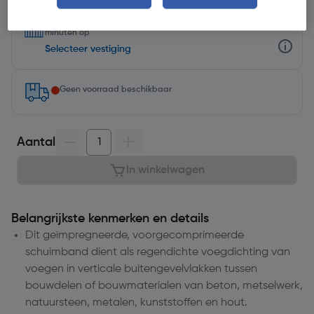
Selecteer winkel - Bekijk voorraadniveaus en haal binnen 10
minuten op
Selecteer vestiging
Geen voorraad beschikbaar
Aantal
In winkelwagen
Belangrijkste kenmerken en details
Dit geïmpregneerde, voorgecomprimeerde
schuimband dient als regendichte voegdichting van
voegen in verticale buitengevelvlakken tussen
bouwdelen of bouwmaterialen van beton, metselwerk,
natuursteen, metalen, kunststoffen en hout.