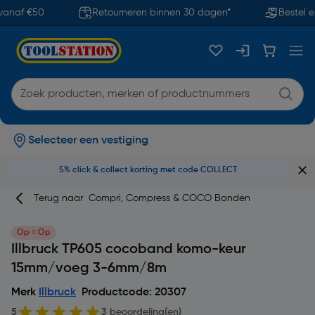
anaf €50
Retourneren binnen 30 dagen*
Bestel en
Selecteer een vestiging
5% click & collect korting met code COLLECT
Terug naar
Compri, Compress & COCO Banden
Op = Op
Illbruck TP605 cocoband komo-keur
15mm/voeg 3-6mm/8m
Merk
Illbruck
Productcode: 20307
5
3 beoordeling(en)