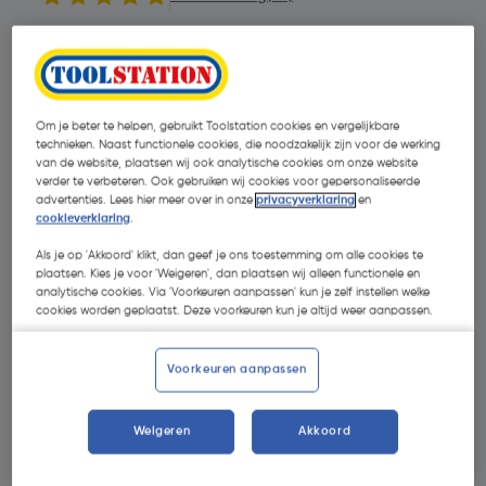
Om je beter te helpen, gebruikt Toolstation cookies en vergelijkbare
technieken. Naast functionele cookies, die noodzakelijk zijn voor de werking
van de website, plaatsen wij ook analytische cookies om onze website
verder te verbeteren. Ook gebruiken wij cookies voor gepersonaliseerde
advertenties. Lees hier meer over in onze
privacyverklaring
en
cookieverklaring
.
- 49 %
Als je op 'Akkoord' klikt, dan geef je ons toestemming om alle cookies te
plaatsen. Kies je voor 'Weigeren', dan plaatsen wij alleen functionele en
analytische cookies. Via 'Voorkeuren aanpassen' kun je zelf instellen welke
cookies worden geplaatst. Deze voorkeuren kun je altijd weer aanpassen.
Voorkeuren aanpassen
€ 0,87
€ 0,44
Weigeren
Akkoord
| Excl. btw € 0,36