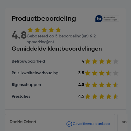
Productbeoordeling
4.8
Gebaseerd op 5 beoordeling(en) & 2
opmerking(en)
Gemiddelde klantbeoordelingen
Betrouwbaarheid
4
Prijs-kwaliteitverhouding
3.5
Eigenschappen
4.5
Prestaties
4.5
DoeHetZelvert
seaf
Geverifieerde aankoop