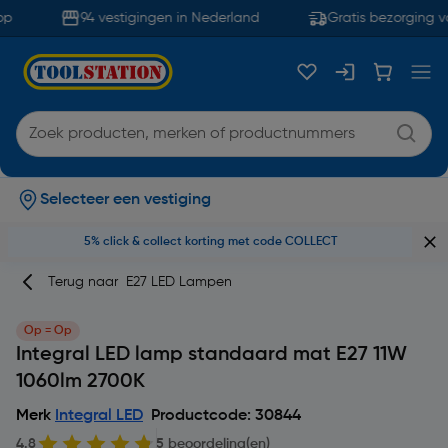
p
94 vestigingen in Nederland
Gratis bezorging va
Selecteer een vestiging
5% click & collect korting met code COLLECT
Terug naar
E27 LED Lampen
Op = Op
Integral LED lamp standaard mat E27 11W
1060lm 2700K
Merk
Integral LED
Productcode: 30844
4.8
5 beoordeling(en)