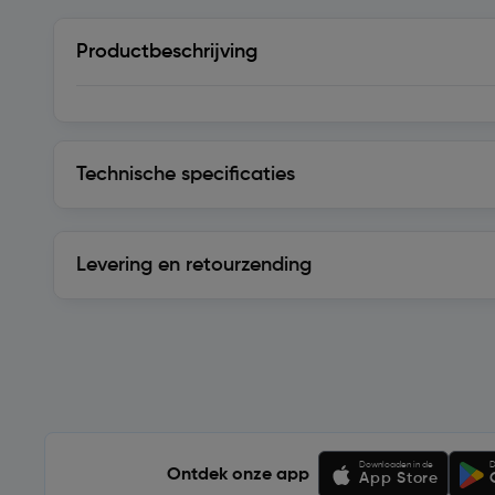
Productbeschrijving
Technische specificaties
Technische specificaties
Levering en retourzending
Levering en retourzending
Soortgelijke artikelen
Downloaden in de
D
Ontdek onze app
App Store