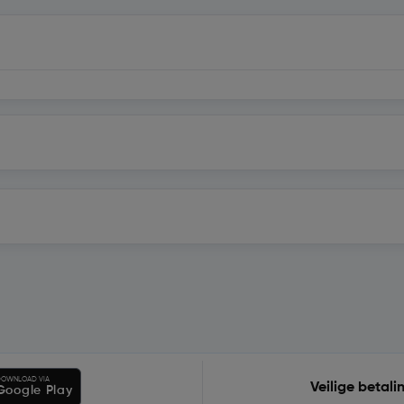
OWNLOAD VIA
Veilige betali
Google Play