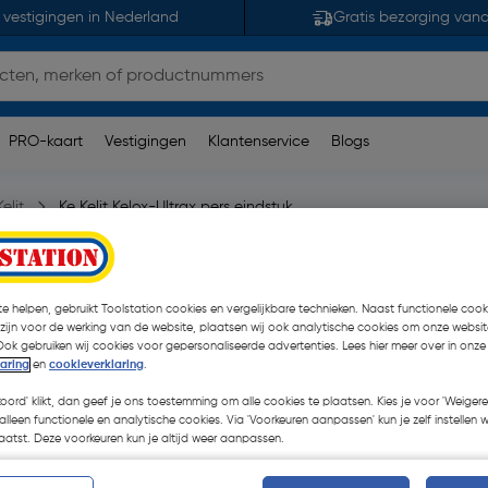
 vestigingen in Nederland
Gratis bezorging van
PRO-kaart
Vestigingen
Klantenservice
Blogs
elit
Ke Kelit Kelox-Ultrax pers eindstuk
 20mm
e helpen, gebruikt Toolstation cookies en vergelijkbare technieken. Naast functionele cooki
 zijn voor de werking van de website, plaatsen wij ook analytische cookies om onze websit
€ 7,51
Ook gebruiken wij cookies voor gepersonaliseerde advertenties. Lees hier meer over in onze
laring
en
cookieverklaring
.
€ 5,84
| Excl. btw € 4,83
koord' klikt, dan geef je ons toestemming om alle cookies te plaatsen. Kies je voor 'Weigere
alleen functionele en analytische cookies. Via 'Voorkeuren aanpassen' kun je zelf instellen 
atst. Deze voorkeuren kun je altijd weer aanpassen.
Kies productvariant
(2)