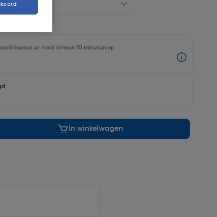
kkoord
rraadniveaus en haal binnen 10 minuten op
gd
.
In winkelwagen