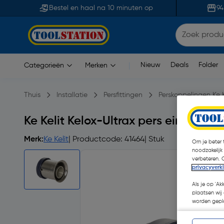
Bestel en haal na 10 minuten op
94
Nieuw
Deals
Folder
Categorieën
Merken
|
Thuis
Installatie
Persfittingen
Perskoppelingen Ke K
Ke Kelit Kelox-Ultrax pers eindstuk
Merk:
Ke Kelit
| Productcode: 41464
| Stuk
Om je beter t
noodzakelijk
verbeteren. 
privacyverk
Als je op 'Ak
plaatsen wij 
worden gepla