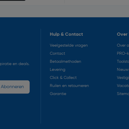
Hulp & Contact
Over 
Veelgestelde vragen
Over 
Contact
PRO-k
Betaalmethoden
Toolst
iratie en deals.
Levering
Nieuws
Click & Collect
Vestig
Ruilen en retourneren
Vacat
Abonneren
Garantie
Sitem