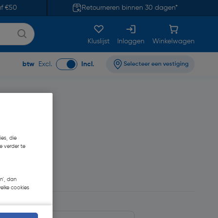
af €50
Retourneren binnen 30 dagen*
Kluslijst
Inloggen
Winkelwagen
btw
Excl.
Incl.
Selecteer een vestiging
es, die
e verder te
n', dan
welke cookies