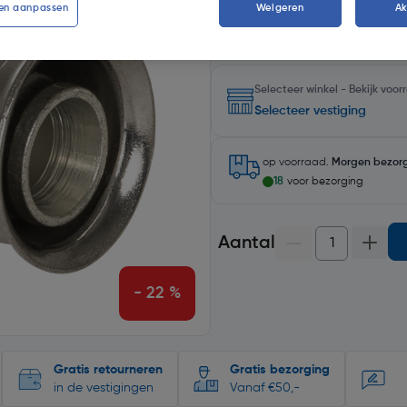
en aanpassen
Weigeren
A
Selecteer winkel - Bekijk voo
Selecteer vestiging
op voorraad.
Morgen bezor
18
voor bezorging
Aantal
- 22 %
Gratis retourneren
Gratis bezorging
in de vestigingen
Vanaf €50,-