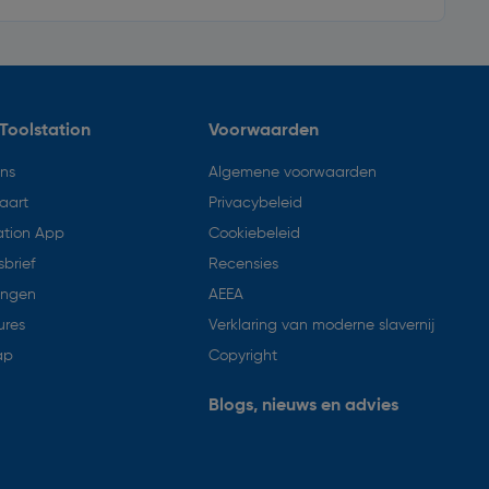
Toolstation
Voorwaarden
ons
Algemene voorwaarden
aart
Privacybeleid
ation App
Cookiebeleid
brief
Recensies
ingen
AEEA
ures
Verklaring van moderne slavernij
ap
Copyright
Blogs, nieuws en advies