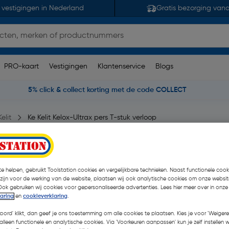
 vestigingen in Nederland
Gratis bezorging van
PRO-kaart
Vestigingen
Klantenservice
Blogs
5% click & collect korting met de code COLLECT
elit
Ke Kelit Kelox-Ultrax pers T-stuk verloop
erloop 20x16x20mm
e helpen, gebruikt Toolstation cookies en vergelijkbare technieken. Naast functionele cooki
pmerking(en)
| Stuk
 zijn voor de werking van de website, plaatsen wij ook analytische cookies om onze websit
Ook gebruiken wij cookies voor gepersonaliseerde advertenties. Lees hier meer over in onze
€ 11,94
laring
en
cookieverklaring
.
€ 10,36
| Excl. btw € 8,
koord' klikt, dan geef je ons toestemming om alle cookies te plaatsen. Kies je voor 'Weigere
alleen functionele en analytische cookies. Via 'Voorkeuren aanpassen' kun je zelf instellen 