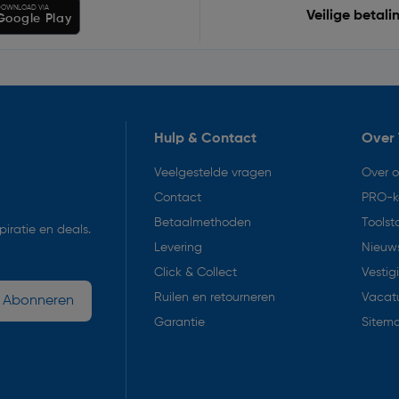
OWNLOAD VIA
Veilige betali
Google Play
Hulp & Contact
Over 
Veelgestelde vragen
Over 
Contact
PRO-k
Betaalmethoden
Toolst
iratie en deals.
Levering
Nieuws
Click & Collect
Vestig
Ruilen en retourneren
Vacat
Abonneren
Garantie
Sitem