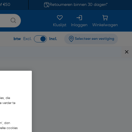
af €50
Retourneren binnen 30 dagen*
Kluslijst
Inloggen
Winkelwagen
btw
Excl.
Incl.
Selecteer een vestiging
es, die
e verder te
56
n', dan
welke cookies