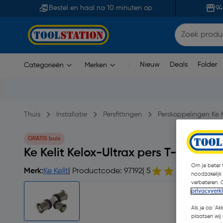
Bestel en haal na 10 minuten op
94
Nieuw
Deals
Folder
Categorieën
Merken
|
Thuis
Installatie
Persfittingen
Perskoppelingen Ke K
GRATIS buis
Ke Kelit Kelox-Ultrax pers T-stuk v
Om je beter t
Merk:
Ke Kelit
| Productcode: 97192
| 5
2 o
noodzakelijk
verbeteren. 
privacyverk
Als je op 'Ak
plaatsen wij 