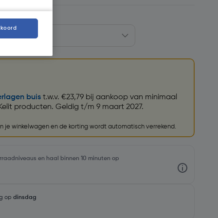
kkoord
rlagen buis
t.w.v. €23,79 bij aankoop van minimaal
elit producten. Geldig t/m 9 maart 2027.
an je winkelwagen en de korting wordt automatisch verrekend.
oorraadniveaus en haal binnen 10 minuten op
ng op
dinsdag