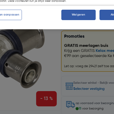
atst. Deze voorkeuren kun je altijd weer aanpassen.
Kies productvariant
(11)
en aanpassen
Weigeren
A
Promoties
GRATIS meerlagen buis
Krijg een GRATIS
Kelox mee
€99 aan geselecteerde Ke K
Let op: voeg de 29421 zelf toe a
Selecteer winkel - Bekijk v
Selecteer vestiging
- 13 %
op voorraad
voor bezorgi
13
voor bezorging