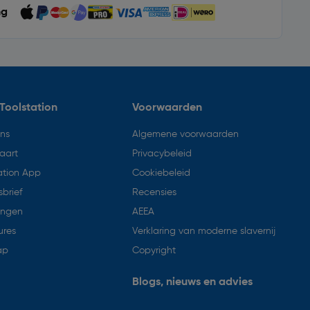
ng
Toolstation
Voorwaarden
ons
Algemene voorwaarden
aart
Privacybeleid
ation App
Cookiebeleid
brief
Recensies
ingen
AEEA
ures
Verklaring van moderne slavernij
ap
Copyright
Blogs, nieuws en advies