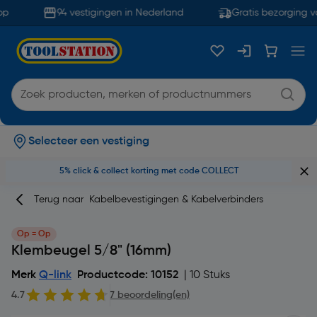
p
94 vestigingen in Nederland
Gratis bezorging va
Selecteer een vestiging
5% click & collect korting met code COLLECT
Terug naar
Kabelbevestigingen & Kabelverbinders
Op = Op
Klembeugel 5/8" (16mm)
Merk
Q-link
Productcode: 10152
| 10 Stuks
4.7
7 beoordeling(en)