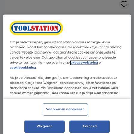
Om je beter te helpen, gebruikt Toolstation cookies en vergelijkbare
technieken. Naast functionele cookies, die noodzakelijk zijn voor de werking
van de website, plaatsen wij ook analytische cookies om onze website
verder te verbeteren. Ook gebruiken wij cookies voor gepersonaliseerde
- 10 %
advertenties. Lees hier meer over in onze
privacyverklaring
en
cookieverklaring
.
Als je op 'Akkoord' klikt, dan geef je ons toestemming om alle cookies te
plaatsen. Kies je voor 'Weigeren', dan plaatsen wij alleen functionele en
analytische cookies. Via 'Voorkeuren aanpassen' kun je zelf instellen welke
cookies worden geplaatst. Deze voorkeuren kun je altijd weer aanpassen.
€ 6,58
Voorkeuren aanpassen
€ 5,92
| Excl. btw € 4,89
Weigeren
Akkoord
Kies productvariant
(3)