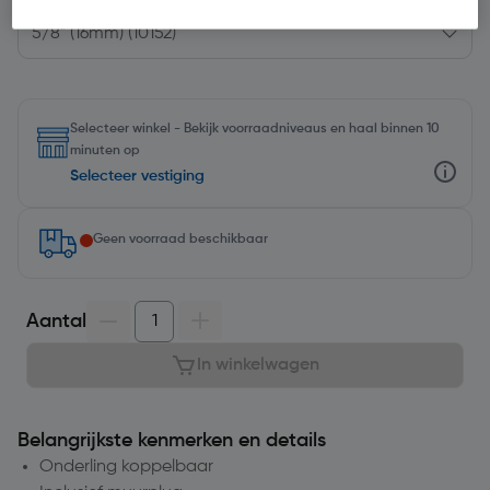
Selecteer winkel - Bekijk voorraadniveaus en haal binnen 10
minuten op
Selecteer vestiging
Geen voorraad beschikbaar
Aantal
In winkelwagen
Belangrijkste kenmerken en details
Onderling koppelbaar