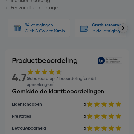
Inclusief muurplug
Eenvoudige montage
94
Vestigingen
Gratis retourneren
Click & Collect
10min
in de vestigingen
Productbeoordeling
4.7
Gebaseerd op 7 beoordeling(en) & 1
opmerking(en)
Gemiddelde klantbeoordelingen
Eigenschappen
5
Prestaties
5
Betrouwbaarheid
5