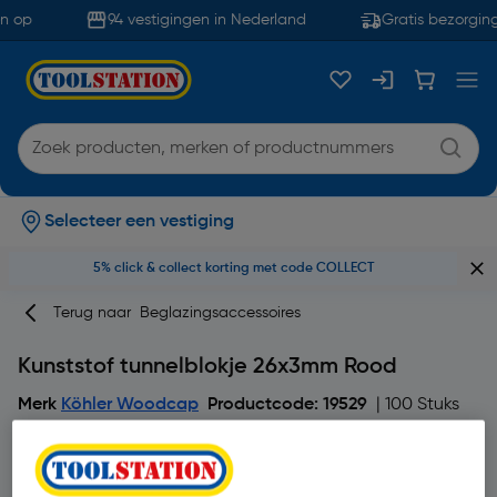
n op
94 vestigingen in Nederland
Gratis bezorging
Selecteer een vestiging
5% click & collect korting met code COLLECT
Terug naar
Beglazingsaccessoires
Kunststof tunnelblokje 26x3mm Rood
Merk
Köhler Woodcap
Productcode: 19529
| 100 Stuks