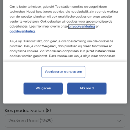
Om je beter te helpen, gebruikt Toolstation cookies en vergelijkbare
technieken. Naast functionele cookies, die noodzakelijk zijn voor de werking
van de website, plaatsen wij ook analytische cookies om onze website
verder te verbeteren. Ook gebruiken wij cookies voor gepersonaliseerde
advertenties. Lees hier meer over in onze
privacyverklaring
en
cookieverklaring
.
Als je op 'Akkoord' klikt, dan geef je ons toestemming om alle cookies te
plaatsen. Kies je voor 'Weigeren', dan plaatsen wij alleen functionele en
analytische cookies. Via 'Voorkeuren aanpassen' kun je zelf instellen welke
cookies worden geplaatst. Deze voorkeuren kun je altijd weer aanpassen.
Voorkeuren aanpassen
€ 10,85
Weigeren
Akkoord
| Excl. btw € 8,97
Kies productvariant
(8)