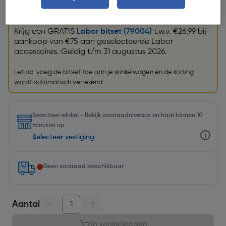
Promoties
GRATIS bitset
Krijg een GRATIS
Labor bitset (79004)
t.w.v. €26,99 bij
aankoop van €75 aan geselecteerde Labor
accessoires. Geldig t/m 31 augustus 2026.
Let op: voeg de bitset toe aan je winkelwagen en de korting
wordt automatisch verrekend.
Selecteer winkel - Bekijk voorraadniveaus en haal binnen 10
minuten op
Selecteer vestiging
Geen voorraad beschikbaar
Aantal
In winkelwagen