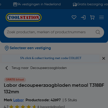
94 vestigingen in Nederland
Gratis bezorging va
Selecteer een vestiging
5% click & collect korting met code COLLECT
Terug naar
Decoupeerzaagbladen
GRATIS bitset
Labor decoupeerzaagbladen metaal T318BF
132mm
Merk
Labor
Productcode: 42697
| 5 Stuks
4.7
6 beoordeling(en)