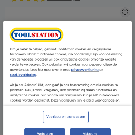
Om je beter te helpen, gebruikt Toolstation cookies en vergelijkbare
technieken. Naast functionele cookies, die noodzakelijk zijn voor de werking
van de website, plaatsen wij ook analytische cookies om onze website
verder te verbeteren. Ook gebruiken wij cookies voor gepersonaliseerde
- 48 %
advertenties. Lees hier meer over in onze
privacyverklaring
en
cookieverklaring
.
Als je op 'Akkoord' klikt, dan geef je ons toestemming om alle cookies te
plaatsen. Kies je voor 'Weigeren', dan plaatsen wij alleen functionele en
analytische cookies. Via 'Voorkeuren aanpassen' kun je zelf instellen welke
cookies worden geplaatst. Deze voorkeuren kun je altijd weer aanpassen.
€ 12,65
Voorkeuren aanpassen
€ 6,58
| Excl. btw € 5,44
Weigeren
Akkoord