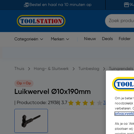
Bestel en haal na 10 minuten op
94
Nieuw
Deals
Folder
Categorieën
Merken
|
Thuis
Hang- & Sluitwerk
Tuinbeslag
Tuingrendels 
Op = Op
Luikwervel Ø10x190mm
Om je beter t
| Productcode: 21938
| 3.7
3 opmerking(e
noodzakelijk
verbeteren. 
privacyverk
Als je op 'Ak
plaatsen wij 