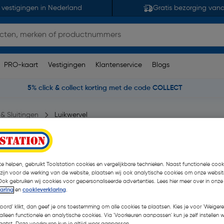
 vestigingen in Nederland
Gratis bezorging van
PRO-kaart
Vestigingen
Klantenservice
Blogs
5% click & collect korting met de code COLLECT
& Sluitingen
Luikwervel
e helpen, gebruikt Toolstation cookies en vergelijkbare technieken. Naast functionele cooki
n)
| Stuk
 zijn voor de werking van de website, plaatsen wij ook analytische cookies om onze websit
Ook gebruiken wij cookies voor gepersonaliseerde advertenties. Lees hier meer over in onze
€ 5,03
laring
en
cookieverklaring
.
| Excl. btw € 4,16
koord' klikt, dan geef je ons toestemming om alle cookies te plaatsen. Kies je voor 'Weigere
alleen functionele en analytische cookies. Via 'Voorkeuren aanpassen' kun je zelf instellen 