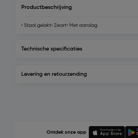
Productbeschrijving
• Staal gelakt• Zwart• Met aanslag
Technische specificaties
Technische specificaties
Levering en retourzending
Levering en retourzending
Soortgelijke artikelen
Downloaden in de
D
Ontdek onze app
App Store