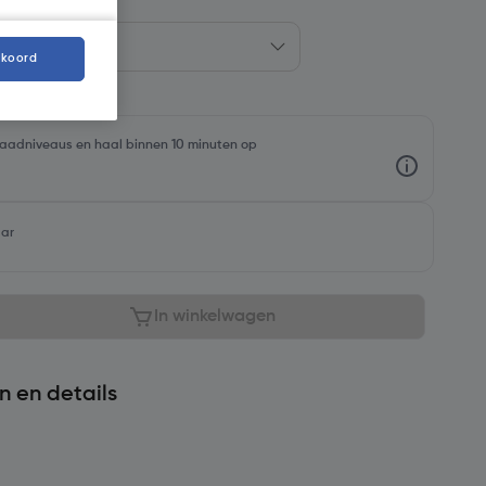
kkoord
rraadniveaus en haal binnen 10 minuten op
aar
In winkelwagen
n en details