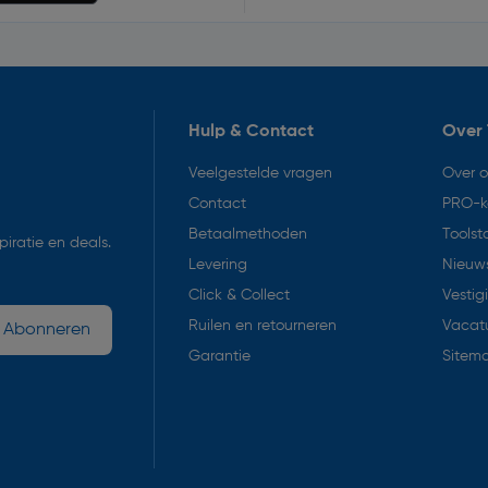
Hulp & Contact
Over 
Veelgestelde vragen
Over 
Contact
PRO-k
Betaalmethoden
Toolst
iratie en deals.
Levering
Nieuws
Click & Collect
Vestig
Ruilen en retourneren
Vacat
Abonneren
Garantie
Sitem