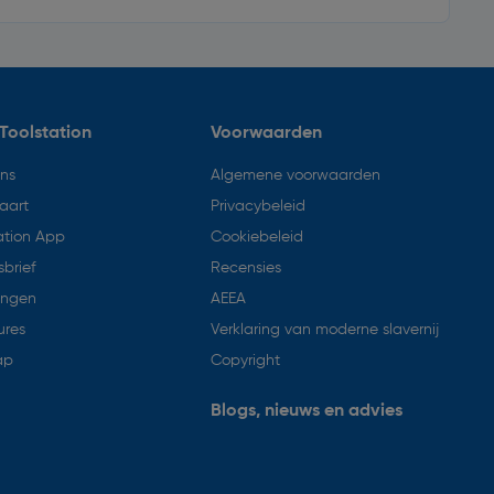
Toolstation
Voorwaarden
ons
Algemene voorwaarden
aart
Privacybeleid
ation App
Cookiebeleid
brief
Recensies
ingen
AEEA
ures
Verklaring van moderne slavernij
ap
Copyright
Blogs, nieuws en advies