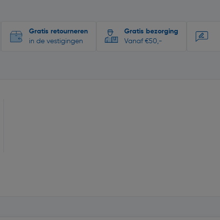
Gratis retourneren
Gratis bezorging
in de vestigingen
Vanaf €50,-