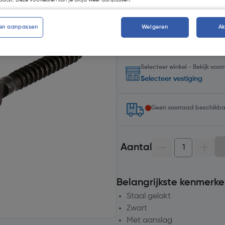
atst. Deze voorkeuren kun je altijd weer aanpassen.
Kies productvariant
(1)
en aanpassen
Weigeren
A
Selecteer winkel - Bekijk voo
Selecteer vestiging
Geen voorraad beschikb
Aantal
Belangrijkste kenmerke
Staal gelakt
Zwart
Met aanslag