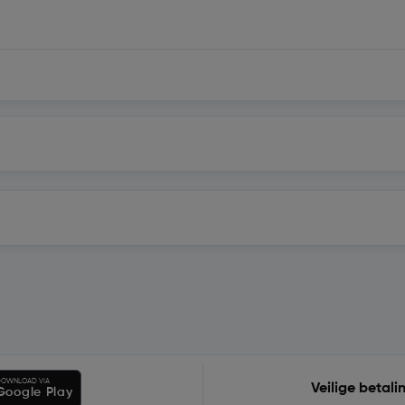
OWNLOAD VIA
Veilige betali
Google Play