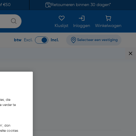
af €50
Retourneren binnen 30 dagen*
Kluslijst
Inloggen
Winkelwagen
btw
Excl.
Incl.
Selecteer een vestiging
es, die
e verder te
n', dan
welke cookies