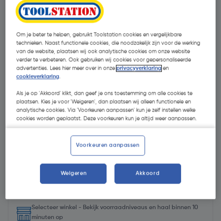
Om je beter te helpen, gebruikt Toolstation cookies en vergelijkbare
technieken. Naast functionele cookies, die noodzakelijk zijn voor de werking
van de website, plaatsen wij ook analytische cookies om onze website
verder te verbeteren. Ook gebruiken wij cookies voor gepersonaliseerde
advertenties. Lees hier meer over in onze
privacyverklaring
en
cookieverklaring
.
Als je op 'Akkoord' klikt, dan geef je ons toestemming om alle cookies te
plaatsen. Kies je voor 'Weigeren', dan plaatsen wij alleen functionele en
analytische cookies. Via 'Voorkeuren aanpassen' kun je zelf instellen welke
cookies worden geplaatst. Deze voorkeuren kun je altijd weer aanpassen.
Voorkeuren aanpassen
€ 319,89
| Excl. btw € 264,37
Weigeren
Akkoord
Selecteer winkel - Bekijk voorraadniveaus en haal binnen 10
minuten op