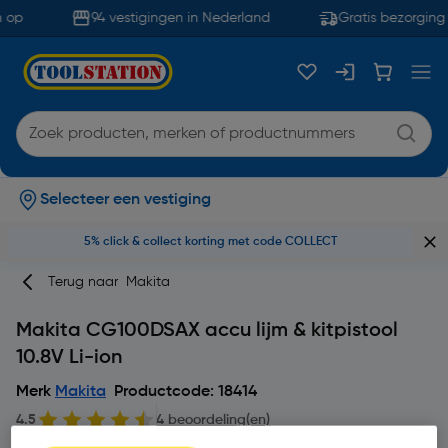
 op
94 vestigingen in Nederland
Gratis bezorging 
Selecteer een vestiging
5% click & collect korting met code COLLECT
Terug naar
Makita
Makita CG100DSAX accu lijm & kitpistool
10.8V Li-ion
Merk
Makita
Productcode: 18414
4.5
4 beoordeling(en)