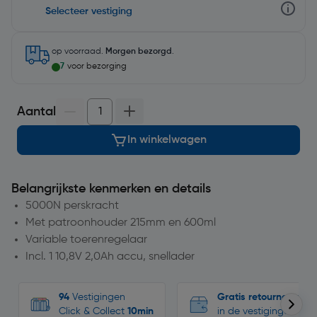
Selecteer vestiging
op voorraad.
Morgen bezorgd
.
7
voor bezorging
Aantal
In winkelwagen
Belangrijkste kenmerken en details
5000N perskracht
Met patroonhouder 215mm en 600ml
Variable toerenregelaar
Incl. 1 10,8V 2,0Ah accu, snellader
94
Vestigingen
Gratis retourneren
Click & Collect
10min
in de vestigingen