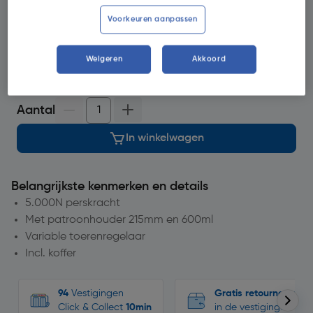
Selecteer vestiging
Voorkeuren aanpassen
op voorraad.
Morgen bezorgd
.
Weigeren
Akkoord
17
voor bezorging
Aantal
In winkelwagen
Belangrijkste kenmerken en details
5.000N perskracht
Met patroonhouder 215mm en 600ml
Variable toerenregelaar
Incl. koffer
94
Vestigingen
Gratis retourneren
Click & Collect
10min
in de vestigingen