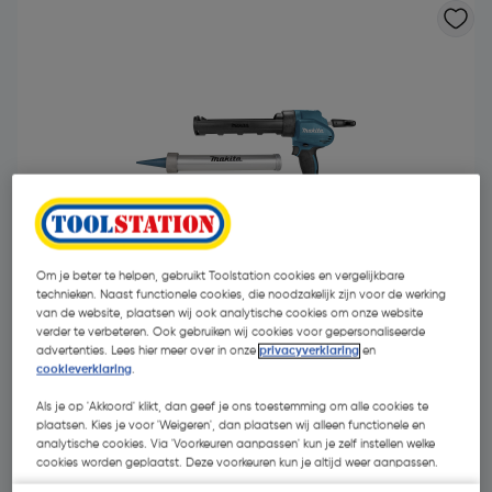
Om je beter te helpen, gebruikt Toolstation cookies en vergelijkbare
technieken. Naast functionele cookies, die noodzakelijk zijn voor de werking
van de website, plaatsen wij ook analytische cookies om onze website
verder te verbeteren. Ook gebruiken wij cookies voor gepersonaliseerde
advertenties. Lees hier meer over in onze
privacyverklaring
en
cookieverklaring
.
€ 286,21
| Excl. btw € 236,54
Als je op 'Akkoord' klikt, dan geef je ons toestemming om alle cookies te
plaatsen. Kies je voor 'Weigeren', dan plaatsen wij alleen functionele en
analytische cookies. Via 'Voorkeuren aanpassen' kun je zelf instellen welke
Selecteer winkel - Bekijk voorraadniveaus en haal binnen 10
cookies worden geplaatst. Deze voorkeuren kun je altijd weer aanpassen.
minuten op