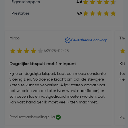
Eigenschappen
4.6
Prestaties
4.9
Mirco
The 
Geverifieerde aankoop
4
2025-02-25
Degelijke kitspuit met 1 minpunt
Kitt
Fijne en degelijke kitspuit. Laat een mooie constante
Top 
vloeing zien. Voldoende kracht om ook de stevigere
klei
kitten te kunnen verwerken. 4 ipv sterren omdat voor
het wisselen van de koker (van worst naar flacon) er
schroeven los en vastgedraaid moeten worden. Dat
kan vast handiger. Ik moet veel kitten maar met
verschillende kitsoorten, dat wisselen kost nu onnodig
tijd.
Productaanbeveling : Ja
Prod