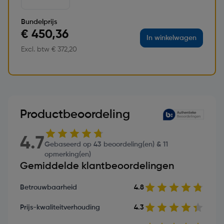
Bundelprijs
€ 450,36
In winkelwagen
Excl. btw € 372,20
Productbeoordeling
4.7
Gebaseerd op 43 beoordeling(en) & 11
opmerking(en)
Gemiddelde klantbeoordelingen
Betrouwbaarheid
4.8
Prijs-kwaliteitverhouding
4.3