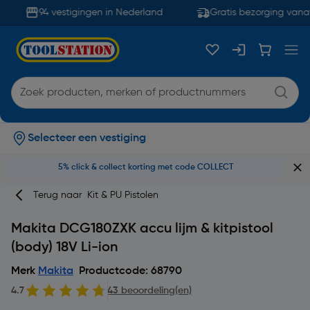
94 vestigingen in Nederland
Gratis bezorging vanaf
Selecteer een vestiging
5% click & collect korting met code COLLECT
Terug naar
Kit & PU Pistolen
Makita DCG180ZXK accu lijm & kitpistool
(body) 18V Li-ion
Merk
Makita
Productcode: 68790
4.7
43 beoordeling(en)