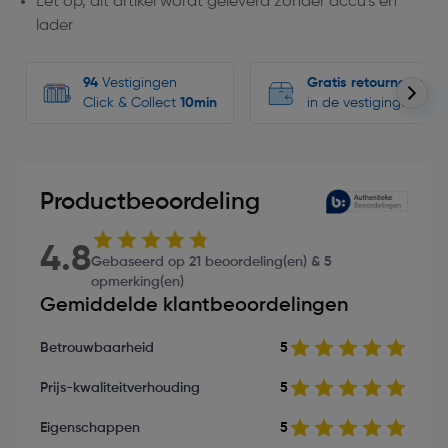
Let op, dit artikel wordt geleverd zonder accu's en
lader
94
Vestigingen
Gratis retourneren
Click & Collect
10min
in de vestigingen
Productbeoordeling
4.8
Gebaseerd op 21 beoordeling(en) & 5
opmerking(en)
Gemiddelde klantbeoordelingen
Betrouwbaarheid
5
Prijs-kwaliteitverhouding
5
Eigenschappen
5