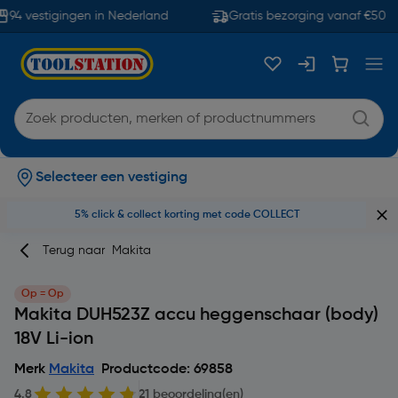
94 vestigingen in Nederland
Gratis bezorging vanaf €50
Selecteer een vestiging
5% click & collect korting met code COLLECT
Terug naar
Makita
Op = Op
Makita DUH523Z accu heggenschaar (body)
18V Li-ion
Merk
Makita
Productcode: 69858
4.8
21 beoordeling(en)