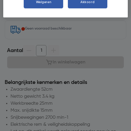
Weigeren
Akkoord
minuten op
Selecteer vestiging
Geen voorraad beschikbaar
Aantal
In winkelwagen
Belangrijkste kenmerken en details
Zwaardlengte 52cm
Netto gewicht 3.4 kg
Werkbreedte 25mm
Max. snijdikte 15mm
Snijbewegingen 2700 min-1
Elektrische rem & veiligheidskoppeling