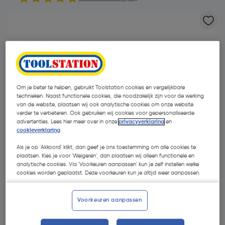
Om je beter te helpen, gebruikt Toolstation cookies en vergelijkbare
technieken. Naast functionele cookies, die noodzakelijk zijn voor de werking
van de website, plaatsen wij ook analytische cookies om onze website
verder te verbeteren. Ook gebruiken wij cookies voor gepersonaliseerde
advertenties. Lees hier meer over in onze
privacyverklaring
en
cookieverklaring
.
Als je op 'Akkoord' klikt, dan geef je ons toestemming om alle cookies te
plaatsen. Kies je voor 'Weigeren', dan plaatsen wij alleen functionele en
analytische cookies. Via 'Voorkeuren aanpassen' kun je zelf instellen welke
cookies worden geplaatst. Deze voorkeuren kun je altijd weer aanpassen.
€ 103,45
| Excl. btw € 85,50
Voorkeuren aanpassen
Selecteer winkel - Bekijk voorraadniveaus en haal binnen 10