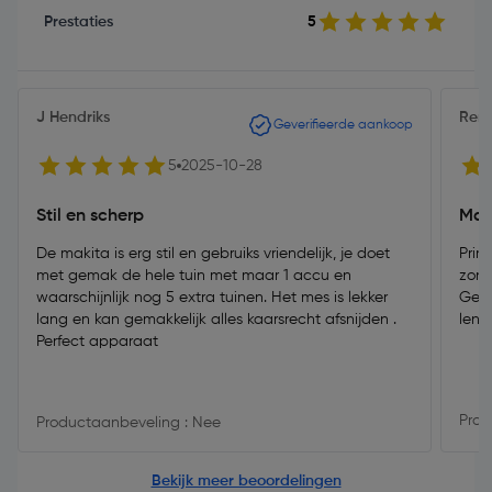
Prestaties
5
J Hendriks
Ren
Geverifieerde aankoop
5
2025-10-28
Stil en scherp
Mak
De makita is erg stil en gebruiks vriendelijk, je doet
Prim
met gemak de hele tuin met maar 1 accu en
zond
waarschijnlijk nog 5 extra tuinen. Het mes is lekker
Gema
lang en kan gemakkelijk alles kaarsrecht afsnijden .
leng
Perfect apparaat
Prod
Productaanbeveling : Nee
Bekijk meer beoordelingen