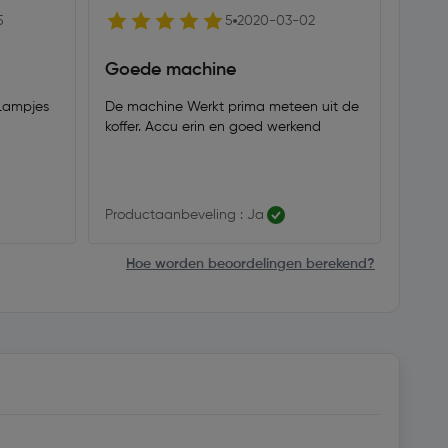
5
5
2020-03-02
Goede machine
Doe
 Lampjes
De machine Werkt prima meteen uit de
Gewen
koffer. Accu erin en goed werkend
makit
Deze 
Productaanbeveling : Ja
Produ
Hoe worden beoordelingen berekend?