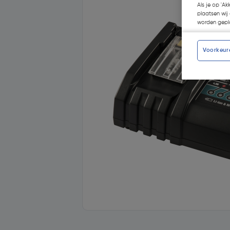
Als je op 'Ak
plaatsen wij 
worden gepla
Voorkeur