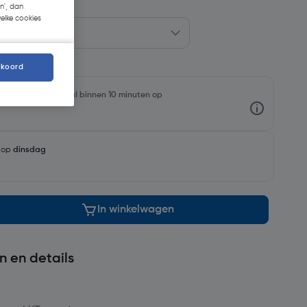
n', dan
welke cookies
kkoord
rraadniveaus en haal binnen 10 minuten op
g op
dinsdag
In winkelwagen
n en details