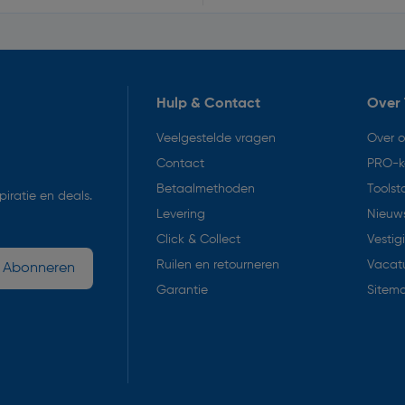
Hulp & Contact
Over 
Veelgestelde vragen
Over 
Contact
PRO-k
Betaalmethoden
Toolst
iratie en deals.
Levering
Nieuws
Click & Collect
Vestig
Ruilen en retourneren
Vacat
Abonneren
Garantie
Sitem