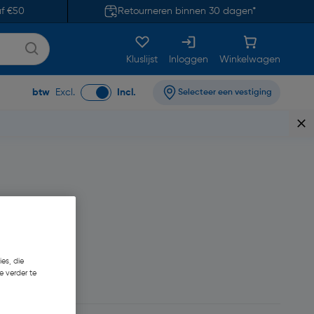
af €50
Retourneren binnen 30 dagen*
Kluslijst
Inloggen
Winkelwagen
btw
Excl.
Incl.
Selecteer een vestiging
es, die
e verder te
9