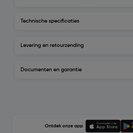
Technische specificaties
Technische specificaties
Levering en retourzending
Levering en retourzending
Documenten en garantie
Soortgelijke artikelen
Downloaden in de
D
Ontdek onze app
App Store