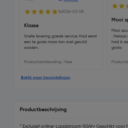
aankoop
5
2026-03-08
Mooi s
Klasse
Mooi spu
Snelle levering goede service. Had eerst
. Helaas 
een te grote maar kon snel geruild
had ik e
worden.
gratis
Productaanbeveling : Nee
Producta
Bekijk meer beoordelingen
Productbeschrijving
* Exclusief online• Laadstroom 9,0Ah• Geschikt voor