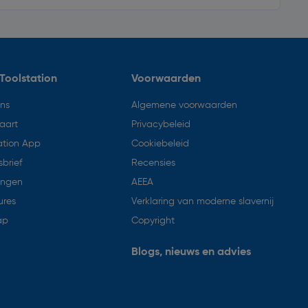
Toolstation
Voorwaarden
ons
Algemene voorwaarden
aart
Privacybeleid
ation App
Cookiebeleid
brief
Recensies
ingen
AEEA
ures
Verklaring van moderne slavernij
ap
Copyright
Blogs, nieuws en advies