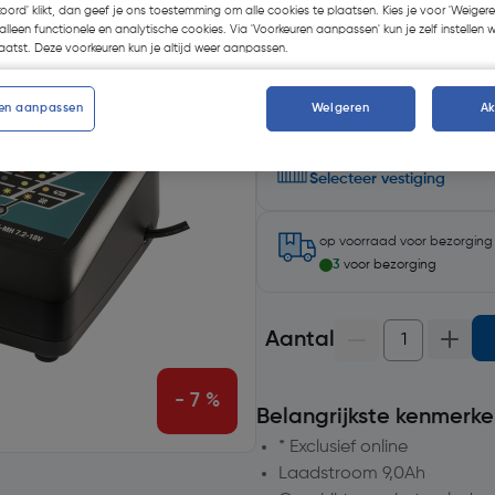
koord' klikt, dan geef je ons toestemming om alle cookies te plaatsen. Kies je voor 'Weigere
Kies productvariant
(1)
alleen functionele en analytische cookies. Via 'Voorkeuren aanpassen' kun je zelf instellen 
atst. Deze voorkeuren kun je altijd weer aanpassen.
en aanpassen
Weigeren
A
Selecteer winkel - Bekijk voo
Selecteer vestiging
op voorraad
voor bezorgin
3
voor bezorging
Aantal
- 7 %
Belangrijkste kenmerke
* Exclusief online
Laadstroom 9,0Ah