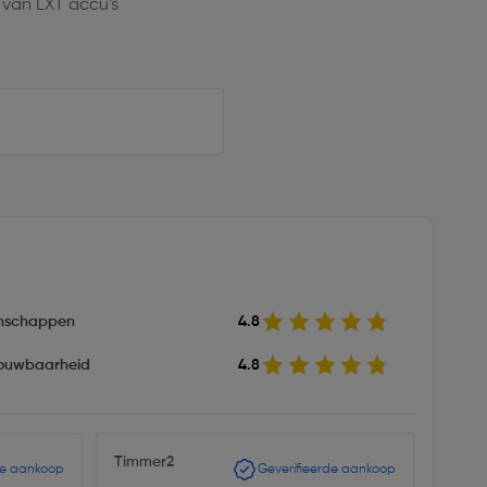
 van LXT accu's
nschappen
4.8
ouwbaarheid
4.8
Timmer2
Pepij
de aankoop
Geverifieerde aankoop