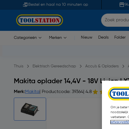
Bestel en haal na 10 minuten op
94
Nieuw
Deals
Folder
Categorieën
Merken
|
Thuis
Elektrisch Gereedschap
Accu's & Opladers
Makita oplader 14,4V - 18V Li-ion LX
Merk:
Makita
| Productcode: 39364
| 4.8
5
Om je beter t
noodzakelijk
verbeteren. 
privacyverk