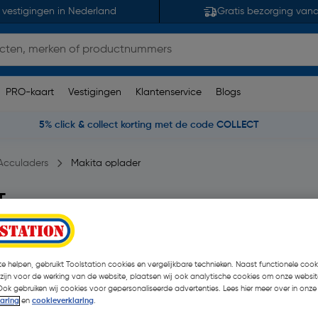
 vestigingen in Nederland
Gratis bezorging van
PRO-kaart
Vestigingen
Klantenservice
Blogs
5% click & collect korting met de code COLLECT
Acculaders
Makita oplader
T
0 opmerking(en)
| Stuk
€ 74,72
e helpen, gebruikt Toolstation cookies en vergelijkbare technieken. Naast functionele cooki
€ 69,69
 zijn voor de werking van de website, plaatsen wij ook analytische cookies om onze websit
| Excl. btw € 57,5
Ook gebruiken wij cookies voor gepersonaliseerde advertenties. Lees hier meer over in onze
laring
en
cookieverklaring
.