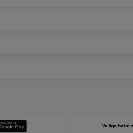
OWNLOAD VIA
Veilige betali
Google Play