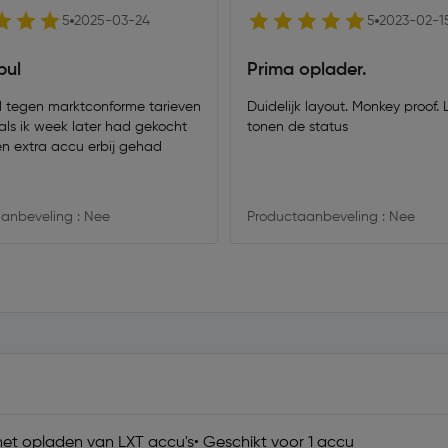
5
2025-03-24
5
2023-02-1
pul
Prima oplader.
l tegen marktconforme tarieven
Duidelijk layout. Monkey proof.
als ik week later had gekocht
tonen de status
en extra accu erbij gehad
anbeveling : Nee
Productaanbeveling : Nee
 het opladen van LXT accu's• Geschikt voor 1 accu