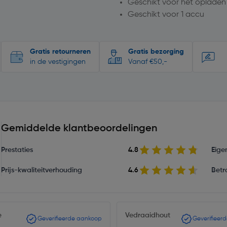
Geschikt voor het opladen
Geschikt voor 1 accu
Gratis retourneren
Gratis bezorging
in de vestigingen
Vanaf €50,-
Gemiddelde klantbeoordelingen
Prestaties
4.8
Eige
Prijs-kwaliteitverhouding
4.6
Betr
e
Vedraaidhout
Geverifieerde aankoop
Geverifieer