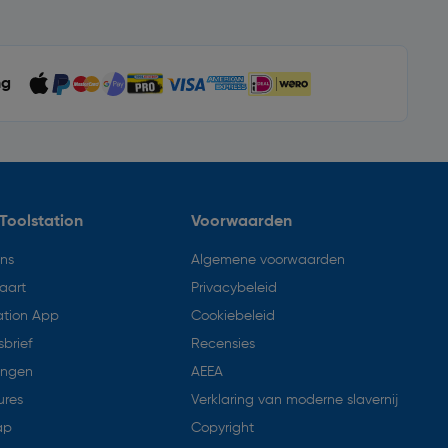
ng
Toolstation
Voorwaarden
ons
Algemene voorwaarden
aart
Privacybeleid
ation App
Cookiebeleid
brief
Recensies
ingen
AEEA
ures
Verklaring van moderne slavernij
ap
Copyright