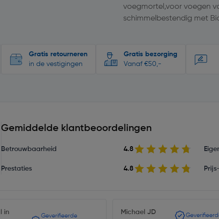
voegmortel,voor voegen va
schimmelbestendig met Bio
Gratis retourneren
Gratis bezorging
in de vestigingen
Vanaf €50,-
Gemiddelde klantbeoordelingen
Betrouwbaarheid
4.8
Eige
Prestaties
4.8
Prij
l in
Michael JD
Geverifieer
Geverifieerde