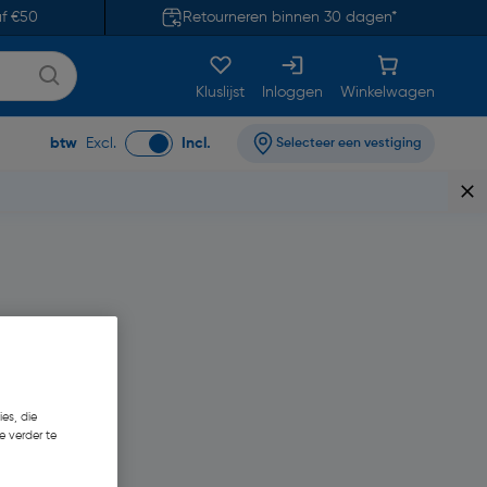
af €50
Retourneren binnen 30 dagen*
Kluslijst
Inloggen
Winkelwagen
btw
Excl.
Incl.
Selecteer een vestiging
es, die
e verder te
1
€ 5,16/kg