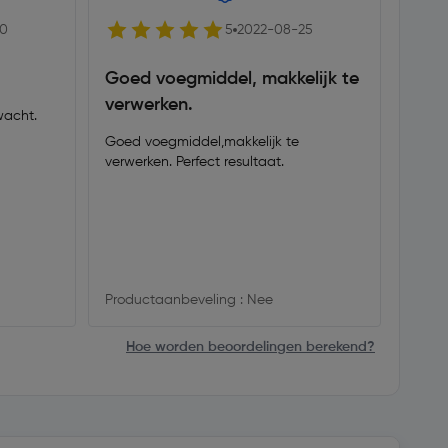
20
5
2022-08-25
Goed voegmiddel, makkelijk te
Echt
verwerken.
wacht.
Wij h
nodig 
Goed voegmiddel,makkelijk te
krijg
verwerken. Perfect resultaat.
Maar 
verwac
voegmi
oppas
secuu
werkt
voege
Produ
Productaanbeveling : Nee
dus j
het o
Hoe worden beoordelingen berekend?
Dat i