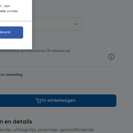
n', dan
welke cookies
kkoord
rraadniveaus en haal binnen 10 minuten op
g op
maandag
In winkelwagen
n en details
ende, uitslagvrije, polymeer gemodificeerde