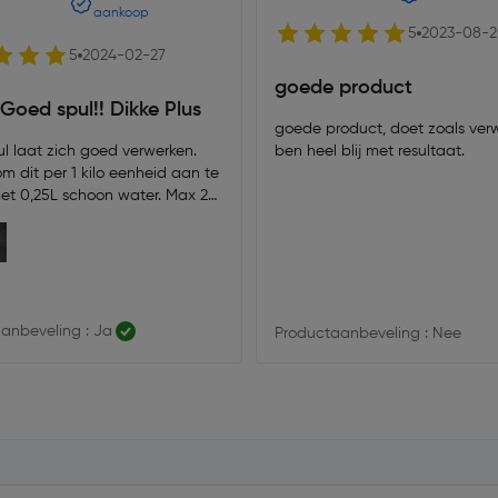
aankoop
5
2023-08-
5
2024-02-27
goede product
Goed spul!! Dikke Plus
goede product, doet zoals ver
ul laat zich goed verwerken.
ben heel blij met resultaat.
m dit per 1 kilo eenheid aan te
t 0,25L schoon water. Max 2
b je alle tijd om dit netjes af
n en schoon te maken.
anbeveling : Ja
Productaanbeveling : Nee