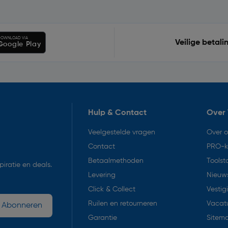
OWNLOAD VIA
Veilige betali
Google Play
Hulp & Contact
Over 
Veelgestelde vragen
Over 
Contact
PRO-k
Betaalmethoden
Toolst
iratie en deals.
Levering
Nieuws
Click & Collect
Vestig
Ruilen en retourneren
Vacat
Abonneren
Garantie
Sitem