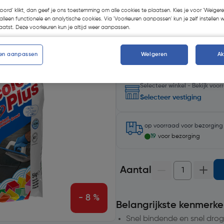
koord' klikt, dan geef je ons toestemming om alle cookies te plaatsen. Kies je voor 'Weigere
alleen functionele en analytische cookies. Via 'Voorkeuren aanpassen' kun je zelf instellen 
Kies productvariant
(12)
atst. Deze voorkeuren kun je altijd weer aanpassen.
en aanpassen
Weigeren
A
Selecteer winkel - Bekijk voo
Selecteer vestiging
op voorraad
voor bezorgin
19
voor bezorging
Aantal
- 8 %
Belangrijkste kenmerke
Snel bindende en snel drog