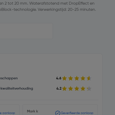
n 2 tot 20 mm. Waterafstotend met DropEffect en
Block-technologie. Verwerkingstijd: 20-25 minuten.
nschappen
4.6
s-kwaliteitverhouding
4.2
Mark k
Tege
de aankoop
Geverifieerde aankoop