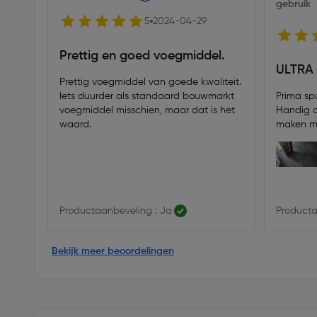
gebruik
5
2024-04-29
Prettig en goed voegmiddel.
ULTRA 
Prettig voegmiddel van goede kwaliteit.
Iets duurder als standaard bouwmarkt
Prima sp
voegmiddel misschien, maar dat is het
Handig o
waard.
maken me
kg dan he
te werke
Productaanbeveling : Ja
Producta
Bekijk meer beoordelingen