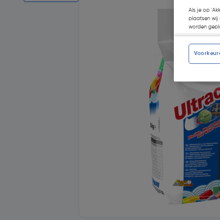
Als je op 'Ak
plaatsen wij 
worden gepla
Voorkeur