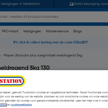
 vestigingen in Nederland
Gratis bezorging van
PRO-kaart
Vestigingen
Klantenservice
Blogs
5% click & collect korting met de code COLLECT
Mapei Ultracolor plus voegmiddel sneldrogend 5kg
neldrogend 5kg 130
opmerking(en)
| Stuk
€ 27,91
e helpen, gebruikt Toolstation cookies en vergelijkbare technieken. Naast functionele cooki
 zijn voor de werking van de website, plaatsen wij ook analytische cookies om onze websit
€ 25,79
Ook gebruiken wij cookies voor gepersonaliseerde advertenties. Lees hier meer over in onze
| Excl. btw € 21,3
laring
en
cookieverklaring
.