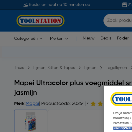
Bestel en haal na 10 minuten op
94
Nieuw
Deals
Folder
Categorieën
Merken
|
Thuis
Lijmen, Kitten & Tapes
Lijmen
Tegellijmen
Mapei Ultracolor plus voegmiddel s
jasmijn
Merk:
Mapei
| Productcode: 20264
| 4
35 
Om je beter t
noodzakelijk
verbeteren. 
privacyverk