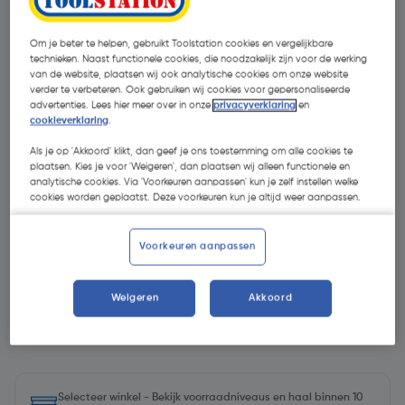
Om je beter te helpen, gebruikt Toolstation cookies en vergelijkbare
technieken. Naast functionele cookies, die noodzakelijk zijn voor de werking
van de website, plaatsen wij ook analytische cookies om onze website
verder te verbeteren. Ook gebruiken wij cookies voor gepersonaliseerde
advertenties. Lees hier meer over in onze
privacyverklaring
en
cookieverklaring
.
Als je op 'Akkoord' klikt, dan geef je ons toestemming om alle cookies te
plaatsen. Kies je voor 'Weigeren', dan plaatsen wij alleen functionele en
- 19 %
analytische cookies. Via 'Voorkeuren aanpassen' kun je zelf instellen welke
cookies worden geplaatst. Deze voorkeuren kun je altijd weer aanpassen.
Voorkeuren aanpassen
€ 3,18
Weigeren
Akkoord
€ 2,57
| Excl. btw € 2,12
Selecteer winkel - Bekijk voorraadniveaus en haal binnen 10