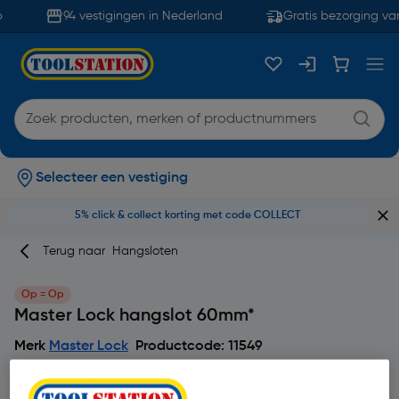
94 vestigingen in Nederland
Gratis bezorging van
Selecteer een vestiging
5% click & collect korting met code COLLECT
Terug naar
Hangsloten
Op = Op
Master Lock hangslot 60mm*
Merk
Master Lock
Productcode: 11549