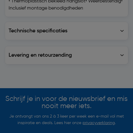
• Thermoplastisch bekleed hangslot• Weerbestendig•
Inclusief montage benodigdheden
Technische specificaties
Technische specificaties
Levering en retourzending
Levering en retourzending
Soortgelijke artikelen
Schrijf je in voor de nieuwsbrief en mis
nooit meer iets.
Je ontvangt van ons 2 à 3 keer per week een e-mail vol met
inspiratie en deals. Lees hier onze
privacyverklaring
.