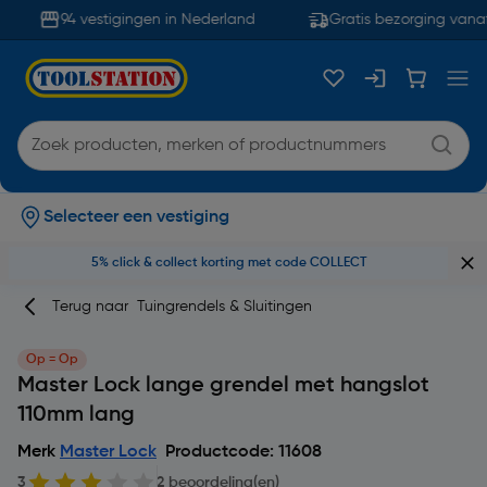
94 vestigingen in Nederland
Gratis bezorging vanaf
Selecteer een vestiging
5% click & collect korting met code COLLECT
Terug naar
Tuingrendels & Sluitingen
Op = Op
Master Lock lange grendel met hangslot
110mm lang
Merk
Master Lock
Productcode: 11608
3
2 beoordeling(en)