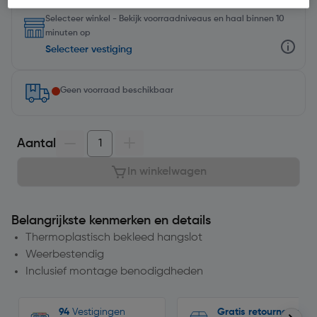
Selecteer winkel - Bekijk voorraadniveaus en haal binnen 10
minuten op
Selecteer vestiging
Geen voorraad beschikbaar
Aantal
In winkelwagen
Belangrijkste kenmerken en details
Thermoplastisch bekleed hangslot
Weerbestendig
Inclusief montage benodigdheden
94
Vestigingen
Gratis retourneren