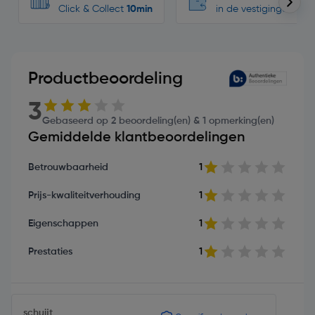
Click & Collect
10min
in de vestigingen
Productbeoordeling
3
Gebaseerd op 2 beoordeling(en) & 1 opmerking(en)
Gemiddelde klantbeoordelingen
Betrouwbaarheid
1
Prijs-kwaliteitverhouding
1
Eigenschappen
1
Prestaties
1
schuijt