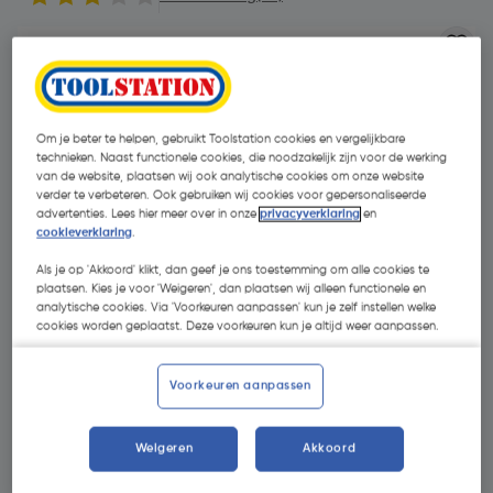
Om je beter te helpen, gebruikt Toolstation cookies en vergelijkbare
technieken. Naast functionele cookies, die noodzakelijk zijn voor de werking
van de website, plaatsen wij ook analytische cookies om onze website
verder te verbeteren. Ook gebruiken wij cookies voor gepersonaliseerde
advertenties. Lees hier meer over in onze
privacyverklaring
en
cookieverklaring
.
- 19 %
Als je op 'Akkoord' klikt, dan geef je ons toestemming om alle cookies te
plaatsen. Kies je voor 'Weigeren', dan plaatsen wij alleen functionele en
analytische cookies. Via 'Voorkeuren aanpassen' kun je zelf instellen welke
cookies worden geplaatst. Deze voorkeuren kun je altijd weer aanpassen.
Voorkeuren aanpassen
€ 7,20
€ 5,83
| Excl. btw € 4,82
Weigeren
Akkoord