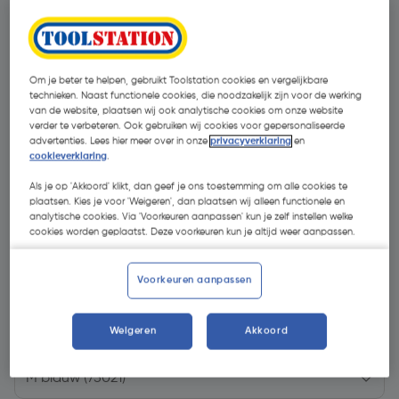
Om je beter te helpen, gebruikt Toolstation cookies en vergelijkbare
technieken. Naast functionele cookies, die noodzakelijk zijn voor de werking
van de website, plaatsen wij ook analytische cookies om onze website
verder te verbeteren. Ook gebruiken wij cookies voor gepersonaliseerde
advertenties. Lees hier meer over in onze
privacyverklaring
en
cookieverklaring
.
Als je op 'Akkoord' klikt, dan geef je ons toestemming om alle cookies te
plaatsen. Kies je voor 'Weigeren', dan plaatsen wij alleen functionele en
analytische cookies. Via 'Voorkeuren aanpassen' kun je zelf instellen welke
cookies worden geplaatst. Deze voorkeuren kun je altijd weer aanpassen.
€ 32,95
Voorkeuren aanpassen
| Excl. btw € 27,23
Weigeren
Akkoord
Kies productvariant
(11)