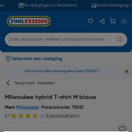
p
94 vestigingen in Nederland
Gratis bezorging v
Selecteer een vestiging
5% click & collect korting met code COLLECT
Terug naar
Sweaters
Milwaukee hybrid T-shirt M blauw
Merk
Milwaukee
Productcode: 75021
3.7
3 beoordeling(en)