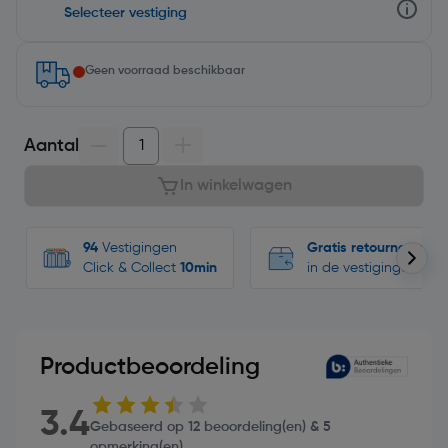
Selecteer vestiging
Geen voorraad beschikbaar
Aantal
In winkelwagen
94
Vestigingen
Gratis retourneren
Click & Collect
10min
in de vestigingen
Productbeoordeling
3.4
Gebaseerd op 12 beoordeling(en) & 5
opmerking(en)