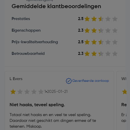
Gemiddelde klantbeoordelingen
Prestaties
2.5
Eigenschappen
2.3
Prijs-kwaliteitverhouding
2.5
Betrouwbaarheid
2.3
L Evers
Witt
Geverifieerde aankoop
1
2025-01-21
Niet haaks, teveel speling.
Rede
Totaal niet haaks en en veel te veel speling.
Er z
Daardoor niet geschikt om dingen ermee af te
op p
tekenen. Miskoop.