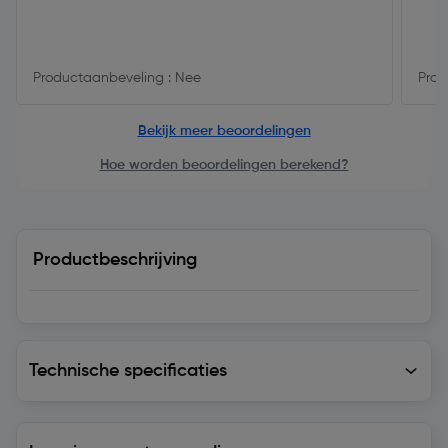
Productaanbeveling : Nee
Prod
Bekijk meer beoordelingen
Hoe worden beoordelingen berekend?
Productbeschrijving
Technische specificaties
Technische specificaties
Levering en retourzending