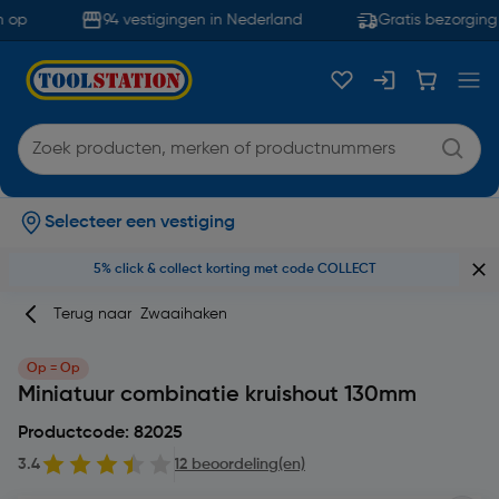
 op
94 vestigingen in Nederland
Gratis bezorging 
Selecteer een vestiging
5% click & collect korting met code COLLECT
Terug naar
Zwaaihaken
Op = Op
Miniatuur combinatie kruishout 130mm
Productcode: 82025
3.4
12 beoordeling(en)