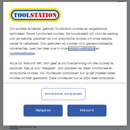
Om je beter te helpen, gebruikt Toolstation cookies en vergelijkbare
technieken. Naast functionele cookies, die noodzakelijk zijn voor de werking
van de website, plaatsen wij ook analytische cookies om onze website
verder te verbeteren. Ook gebruiken wij cookies voor gepersonaliseerde
advertenties. Lees hier meer over in onze
privacyverklaring
en
cookieverklaring
.
Als je op 'Akkoord' klikt, dan geef je ons toestemming om alle cookies te
plaatsen. Kies je voor 'Weigeren', dan plaatsen wij alleen functionele en
analytische cookies. Via 'Voorkeuren aanpassen' kun je zelf instellen welke
cookies worden geplaatst. Deze voorkeuren kun je altijd weer aanpassen.
Voorkeuren aanpassen
€ 4,55
| Excl. btw € 3,76
Weigeren
Akkoord
Selecteer winkel - Bekijk voorraadniveaus en haal binnen 10
minuten op