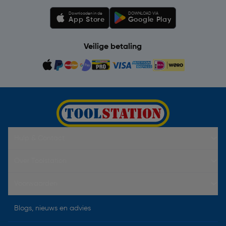
Downloaden in de
DOWNLOAD VIA
App Store
Google Play
Veilige betaling
Hulp & Contact
Over Toolstation
Voorwaarden
Blogs, nieuws en advies