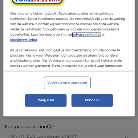
Om je beter te helpen, gebruikt Toolstation cookies en vergelijkbare
technieken. Naast functionele cookies, die noodzakelijk zijn voor de werking
van de website, plaatsen wij ook analytische cookies om onze website
verder te verbeteren. Ook gebruiken wij cookies voor gepersonaliseerde
advertenties. Lees hier meer over in onze
privacyverklaring
en
cookieverklaring
.
- 35 %
Als je op 'Akkoord' klikt, dan geef je ons toestemming om alle cookies te
plaatsen. Kies je voor 'Weigeren', dan plaatsen wij alleen functionele en
analytische cookies. Via 'Voorkeuren aanpassen' kun je zelf instellen welke
cookies worden geplaatst. Deze voorkeuren kun je altijd weer aanpassen.
Voorkeuren aanpassen
€ 12,41
Weigeren
Akkoord
€ 8,12
| Excl. btw € 6,71
Kies productvariant
(2)