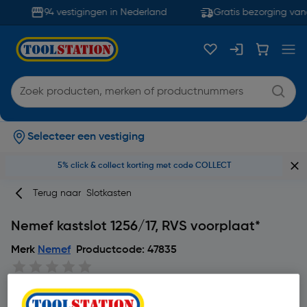
94 vestigingen in Nederland
Gratis bezorging vana
Selecteer een vestiging
5% click & collect korting met code COLLECT
Terug naar
Slotkasten
Nemef kastslot 1256/17, RVS voorplaat*
Merk
Nemef
Productcode: 47835