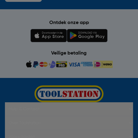
Ontdek onze app
Downloaden in de
DOWNLOAD VIA
App Store
Google Play
Veilige betaling
Hulp & Contact
Over Toolstation
Voorwaarden