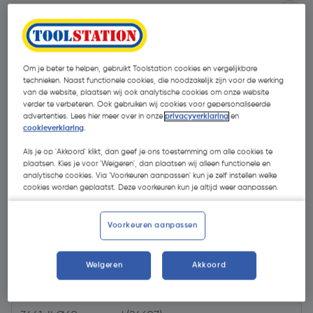
Om je beter te helpen, gebruikt Toolstation cookies en vergelijkbare
technieken. Naast functionele cookies, die noodzakelijk zijn voor de werking
van de website, plaatsen wij ook analytische cookies om onze website
verder te verbeteren. Ook gebruiken wij cookies voor gepersonaliseerde
advertenties. Lees hier meer over in onze
privacyverklaring
en
cookieverklaring
.
Als je op 'Akkoord' klikt, dan geef je ons toestemming om alle cookies te
plaatsen. Kies je voor 'Weigeren', dan plaatsen wij alleen functionele en
analytische cookies. Via 'Voorkeuren aanpassen' kun je zelf instellen welke
cookies worden geplaatst. Deze voorkeuren kun je altijd weer aanpassen.
Voorkeuren aanpassen
€ 31,49
| Excl. btw € 26,02
Weigeren
Akkoord
Kies productvariant
(1)