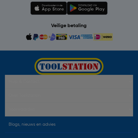
Downloaden in de
DOWNLOAD VIA
App Store
Google Play
Veilige betaling
Hulp & Contact
Over Toolstation
Voorwaarden
Blogs, nieuws en advies