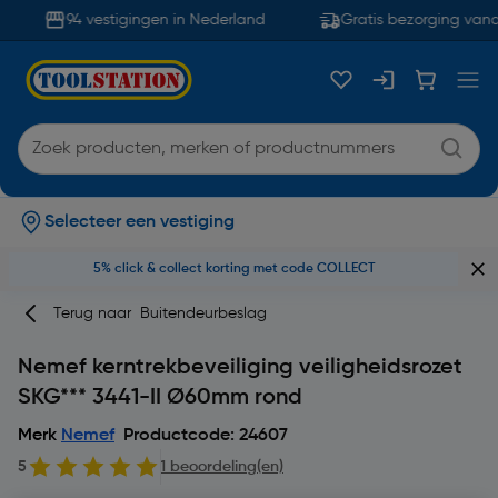
94 vestigingen in Nederland
Gratis bezorging vanaf
Selecteer een vestiging
5% click & collect korting met code COLLECT
Terug naar
Buitendeurbeslag
Nemef kerntrekbeveiliging veiligheidsrozet
SKG*** 3441-II Ø60mm rond
Merk
Nemef
Productcode: 24607
5
1 beoordeling(en)