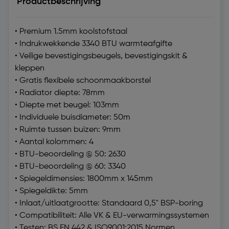
Productbeschrijving
• Premium 1.5mm koolstofstaal
• Indrukwekkende 3340 BTU warmteafgifte
• Veilige bevestigingsbeugels, bevestigingskit &
kleppen
• Gratis flexibele schoonmaakborstel
• Radiator diepte: 78mm
• Diepte met beugel: 103mm
• Individuele buisdiameter: 50m
• Ruimte tussen buizen: 9mm
• Aantal kolommen: 4
• BTU-beoordeling @ 50: 2630
• BTU-beoordeling @ 60: 3340
• Spiegeldimensies: 1800mm x 145mm
• Spiegeldikte: 5mm
• Inlaat/uitlaatgrootte: Standaard 0,5" BSP-boring
• Compatibiliteit: Alle VK & EU-verwarmingssystemen
• Testen: BS EN 442 & ISO9001:2015 Normen