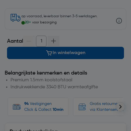
op voorraad, leverbaar binnen 3-5 werkdagen.
20+
voor bezorging
Aantal
In winkelwagen
Belangrijkste kenmerken en details
Premium 1.5mm koolstofstaal
Indrukwekkende 3340 BTU warmteafgifte
94
Vestigingen
Gratis retourneren, n
Click & Collect
10min
via Klantenservice