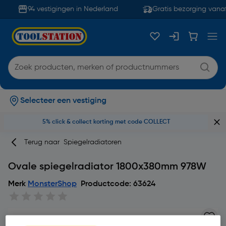
94 vestigingen in Nederland
Gratis bezorging vanaf
Selecteer een vestiging
5% click & collect korting met code COLLECT
Terug naar
Spiegelradiatoren
Ovale spiegelradiator 1800x380mm 978W
Merk
MonsterShop
Productcode: 63624