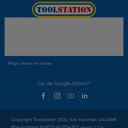
Hulp & Contact
Over Toolstation
Voorwaarden
Blogs, nieuws en advies
Op de hoogte blijven?
Copyright
Toolstation
2026. KvK-nummer: 63449595
Btw-nummer NL8552.40.854.B01
version:
5.2.24