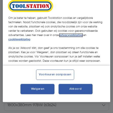
Om je beter te helpen, gebruikt Toolstation cookies en vergelijkbare
technieken. Naast functionele cookies, die noodzakelijk zijn voor de werking
van de website, plaatsen wij ook analytische cookies om onze website
verder te verbeteren. Ook gebruiken wij cookies voor gepersonaliseerde
advertenties. Lees hier meer over in onze
privacyverklaring
en
cookieverklaring
.
Als je op 'Akkoord' klikt, dan geef je ons toestemming om alle cookies te
plaatsen. Kies je voor 'Weigeren', dan plaatsen wij alleen functionele en
analytische cookies. Via 'Voorkeuren aanpassen' kun je zelf instellen welke
cookies worden geplaatst. Deze voorkeuren kun je altijd weer aanpassen.
Voorkeuren aanpassen
€ 244,79
| Excl. btw € 202,31
Weigeren
Akkoord
Kies productvariant
(5)