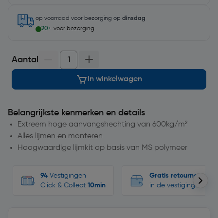
op voorraad
voor bezorging op
dinsdag
20+
voor bezorging
Aantal
In winkelwagen
Belangrijkste kenmerken en details
Extreem hoge aanvangshechting van 600kg/m²
Alles lijmen en monteren
Hoogwaardige lijmkit op basis van MS polymeer
94
Vestigingen
Gratis retourneren
Click & Collect
10min
in de vestigingen