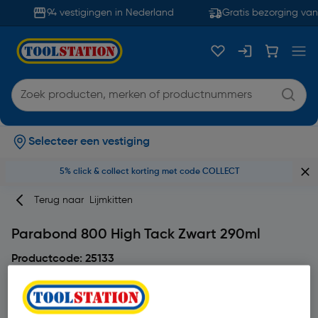
94 vestigingen in Nederland
Gratis bezorging van
Selecteer een vestiging
5% click & collect korting met code COLLECT
Terug naar
Lijmkitten
Parabond 800 High Tack Zwart 290ml
Productcode: 25133