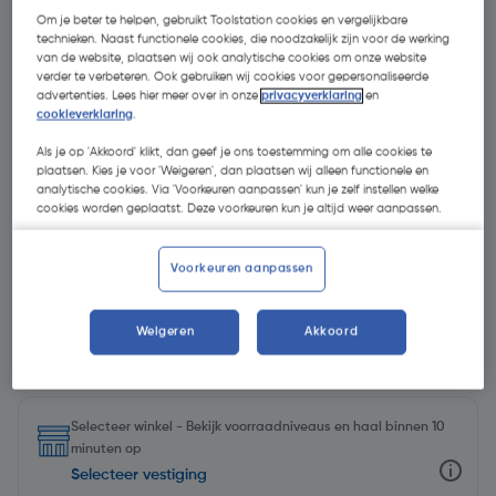
Om je beter te helpen, gebruikt Toolstation cookies en vergelijkbare
technieken. Naast functionele cookies, die noodzakelijk zijn voor de werking
van de website, plaatsen wij ook analytische cookies om onze website
verder te verbeteren. Ook gebruiken wij cookies voor gepersonaliseerde
advertenties. Lees hier meer over in onze
privacyverklaring
en
cookieverklaring
.
Als je op 'Akkoord' klikt, dan geef je ons toestemming om alle cookies te
plaatsen. Kies je voor 'Weigeren', dan plaatsen wij alleen functionele en
analytische cookies. Via 'Voorkeuren aanpassen' kun je zelf instellen welke
cookies worden geplaatst. Deze voorkeuren kun je altijd weer aanpassen.
Voorkeuren aanpassen
Weigeren
Akkoord
€ 9,45
| Excl. btw € 7,81
€ 32,59/L
Selecteer winkel - Bekijk voorraadniveaus en haal binnen 10
minuten op
Selecteer vestiging