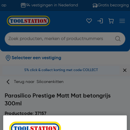
 op
94 vestigingen in Nederland
Gratis bezorging 
Selecteer een vestiging
5% click & collect korting met code COLLECT
Terug naar
Siliconenkitten
Parasilico Prestige Matt Mat betongrijs
300ml
Productcode: 37157