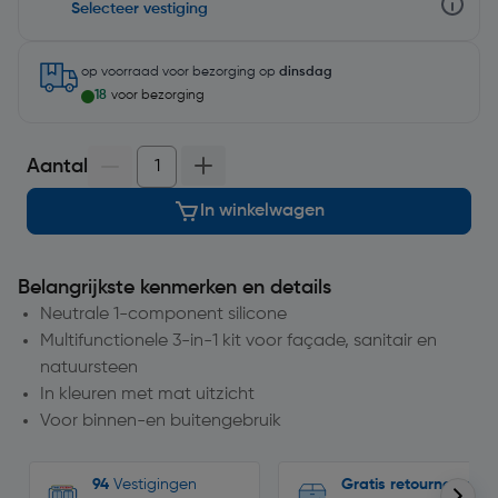
Selecteer vestiging
op voorraad
voor bezorging op
dinsdag
18
voor bezorging
Aantal
In winkelwagen
Belangrijkste kenmerken en details
Neutrale 1-component silicone
Multifunctionele 3-in-1 kit voor façade, sanitair en
natuursteen
In kleuren met mat uitzicht
Voor binnen-en buitengebruik
94
Vestigingen
Gratis retourneren