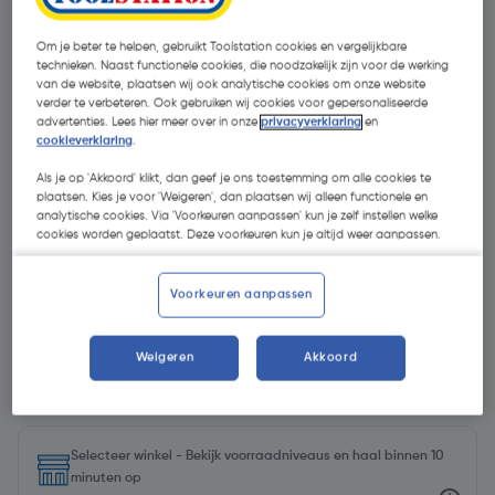
Om je beter te helpen, gebruikt Toolstation cookies en vergelijkbare
technieken. Naast functionele cookies, die noodzakelijk zijn voor de werking
van de website, plaatsen wij ook analytische cookies om onze website
verder te verbeteren. Ook gebruiken wij cookies voor gepersonaliseerde
advertenties. Lees hier meer over in onze
privacyverklaring
en
cookieverklaring
.
Als je op 'Akkoord' klikt, dan geef je ons toestemming om alle cookies te
plaatsen. Kies je voor 'Weigeren', dan plaatsen wij alleen functionele en
analytische cookies. Via 'Voorkeuren aanpassen' kun je zelf instellen welke
cookies worden geplaatst. Deze voorkeuren kun je altijd weer aanpassen.
Voorkeuren aanpassen
Weigeren
Akkoord
€ 10,15
| Excl. btw € 8,39
€ 33,83/L
Selecteer winkel - Bekijk voorraadniveaus en haal binnen 10
minuten op