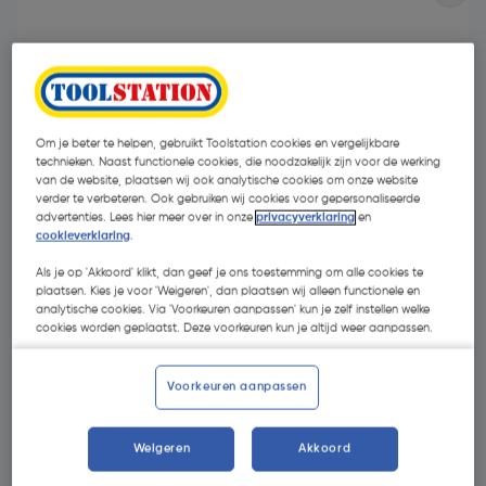
Om je beter te helpen, gebruikt Toolstation cookies en vergelijkbare
technieken. Naast functionele cookies, die noodzakelijk zijn voor de werking
van de website, plaatsen wij ook analytische cookies om onze website
verder te verbeteren. Ook gebruiken wij cookies voor gepersonaliseerde
advertenties. Lees hier meer over in onze
privacyverklaring
en
cookieverklaring
.
Als je op 'Akkoord' klikt, dan geef je ons toestemming om alle cookies te
plaatsen. Kies je voor 'Weigeren', dan plaatsen wij alleen functionele en
analytische cookies. Via 'Voorkeuren aanpassen' kun je zelf instellen welke
cookies worden geplaatst. Deze voorkeuren kun je altijd weer aanpassen.
€ 6,22
| Excl. btw € 5,14
€ 0,01/m
Voorkeuren aanpassen
Kies productvariant
(1)
Weigeren
Akkoord