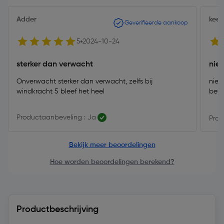
Adder
kees
Geverifieerde aankoop
5
2024-10-24
sterker dan verwacht
niet
Onverwacht sterker dan verwacht, zelfs bij
niet
windkracht 5 bleef het heel
bete
Productaanbeveling : Ja
Prod
Bekijk meer beoordelingen
Hoe worden beoordelingen berekend?
Productbeschrijving