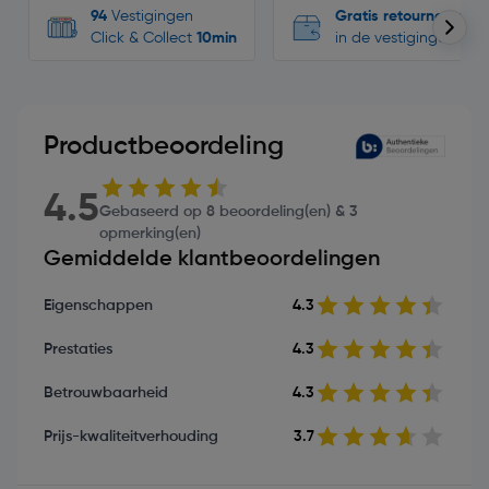
94
Vestigingen
Gratis retourneren
Click & Collect
10min
in de vestigingen
Productbeoordeling
4.5
Gebaseerd op 8 beoordeling(en) & 3
opmerking(en)
Gemiddelde klantbeoordelingen
Eigenschappen
4.3
Prestaties
4.3
Betrouwbaarheid
4.3
Prijs-kwaliteitverhouding
3.7