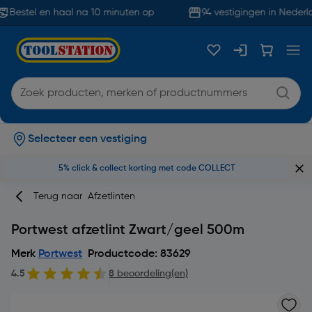
Bestel en haal na 10 minuten op
94 vestigingen in Nederla
Selecteer een vestiging
5% click & collect korting met code COLLECT
Terug naar
Afzetlinten
Portwest afzetlint Zwart/geel 500m
Merk
Portwest
Productcode: 83629
4.5
8 beoordeling(en)