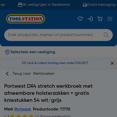
op
94 vestigingen in Nederland
Gratis bezorging 
Selecteer een vestiging
5% click & collect korting met code COLLECT
Terug naar
Werkbroeken
Portwest DX4 stretch werkbroek met
afneembare holsterzakken + gratis
kniestukken 54 wit/grijs
Merk
Portwest
Productcode: 71770
4.2
5 beoordeling(en)