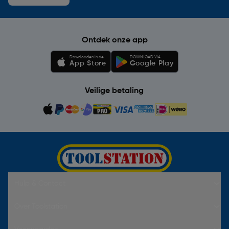
Ontdek onze app
Downloaden in de
DOWNLOAD VIA
App Store
Google Play
Veilige betaling
Hulp & Contact
Over Toolstation