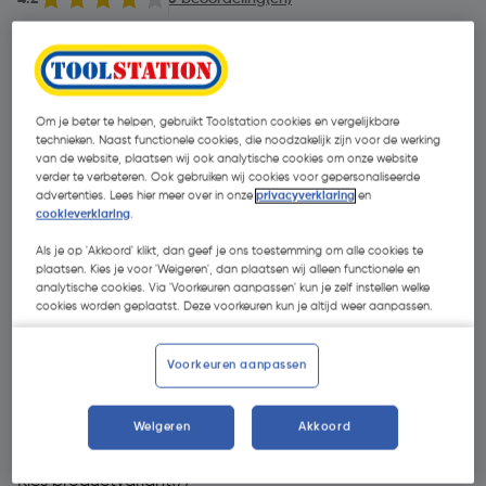
Om je beter te helpen, gebruikt Toolstation cookies en vergelijkbare
technieken. Naast functionele cookies, die noodzakelijk zijn voor de werking
van de website, plaatsen wij ook analytische cookies om onze website
verder te verbeteren. Ook gebruiken wij cookies voor gepersonaliseerde
advertenties. Lees hier meer over in onze
privacyverklaring
en
cookieverklaring
.
Als je op 'Akkoord' klikt, dan geef je ons toestemming om alle cookies te
plaatsen. Kies je voor 'Weigeren', dan plaatsen wij alleen functionele en
analytische cookies. Via 'Voorkeuren aanpassen' kun je zelf instellen welke
cookies worden geplaatst. Deze voorkeuren kun je altijd weer aanpassen.
Voorkeuren aanpassen
€ 89,95
| Excl. btw € 74,34
Weigeren
Akkoord
Kies productvariant
(7)