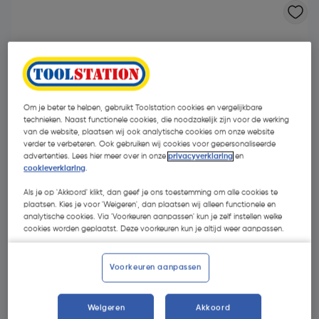
Om je beter te helpen, gebruikt Toolstation cookies en vergelijkbare
technieken. Naast functionele cookies, die noodzakelijk zijn voor de werking
van de website, plaatsen wij ook analytische cookies om onze website
verder te verbeteren. Ook gebruiken wij cookies voor gepersonaliseerde
advertenties. Lees hier meer over in onze
privacyverklaring
en
cookieverklaring
.
Als je op 'Akkoord' klikt, dan geef je ons toestemming om alle cookies te
plaatsen. Kies je voor 'Weigeren', dan plaatsen wij alleen functionele en
analytische cookies. Via 'Voorkeuren aanpassen' kun je zelf instellen welke
cookies worden geplaatst. Deze voorkeuren kun je altijd weer aanpassen.
€ 47,95
| Excl. btw € 39,63
Voorkeuren aanpassen
Kies productvariant
(6)
Weigeren
Akkoord