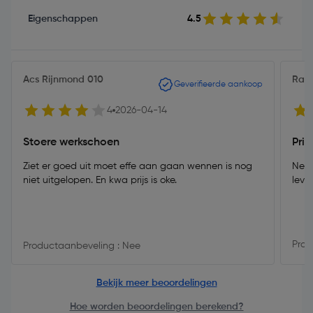
Eigenschappen
4.5
Acs Rijnmond 010
Ray
Geverifieerde aankoop
4
2026-04-14
Stoere werkschoen
Pri
Ziet er goed uit moet effe aan gaan wennen is nog
Nette
niet uitgelopen. En kwa prijs is oke.
leve
Prod
Productaanbeveling : Nee
Bekijk meer beoordelingen
Hoe worden beoordelingen berekend?