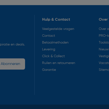
Hulp & Contact
Over 
Veelgestelde vragen
Over 
Contact
PRO-k
Betaalmethoden
Toolst
iratie en deals.
Levering
Nieuws
Click & Collect
Vestig
Ruilen en retourneren
Vacat
Abonneren
Garantie
Sitem