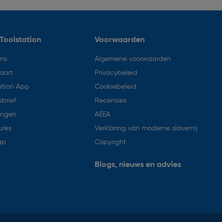
Toolstation
Voorwaarden
ons
Algemene voorwaarden
aart
Privacybeleid
ation App
Cookiebeleid
brief
Recensies
ingen
AEEA
ures
Verklaring van moderne slavernij
ap
Copyright
Blogs, nieuws en advies