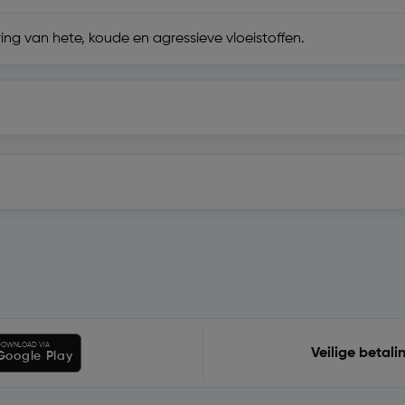
ng van hete, koude en agressieve vloeistoffen.
OWNLOAD VIA
Veilige betali
Google Play