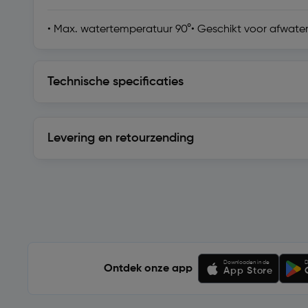
• Max. watertemperatuur 90°• Geschikt voor afwateri
Technische specificaties
Technische specificaties
Levering en retourzending
Levering en retourzending
Soortgelijke artikelen
Downloaden in de
D
Ontdek onze app
App Store