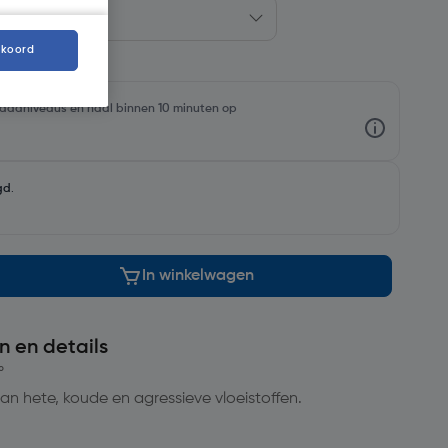
kkoord
rraadniveaus en haal binnen 10 minuten op
gd
.
In winkelwagen
n en details
°
an hete, koude en agressieve vloeistoffen.