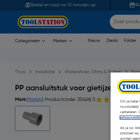
Bestel en haal na 10 minuten op
94
Nieuw
Deals
Folder
Categorieën
Merken
|
Thuis
Installatie
Waterafvoer, Sifons & Putten
Rioo
PP aansluitstuk voor gietijzeren bu
Merk:
Marley
| Productcode: 35626
| 5
1 o
Om je beter t
noodzakelijk
verbeteren. 
privacyverk
Als je op 'Ak
plaatsen wij 
worden gepla