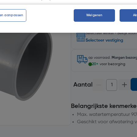
en aanpassen
Weigeren
A
Selecteer winkel - Bekijk voo
Selecteer vestiging
op voorraad.
Morgen bezor
20+
voor bezorging
Aantal
Belangrijkste kenmerke
Max. watertemperatuur 90
Geschikt voor afwatering v