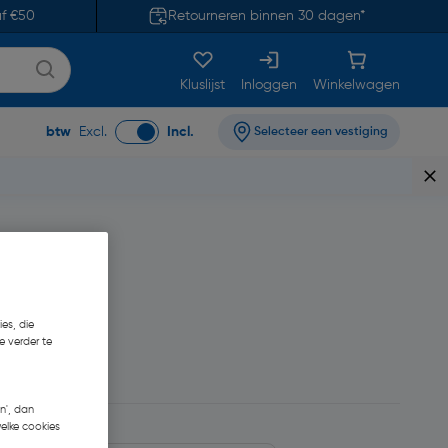
af €50
Retourneren binnen 30 dagen*
Kluslijst
Inloggen
Winkelwagen
btw
Excl.
Incl.
Selecteer een vestiging
es, die
e verder te
n', dan
welke cookies