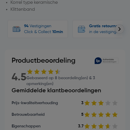
Korrel type keramische
Klittenband
94
Vestigingen
Gratis retourneren
Click & Collect
10min
in de vestigingen
Productbeoordeling
4.5
Gebaseerd op 8 beoordeling(en) & 3
opmerking(en)
Gemiddelde klantbeoordelingen
Prijs-kwaliteitverhouding
3
Betrouwbaarheid
5
Eigenschappen
3.7