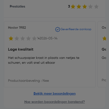
Prestaties
3
Hester 1982
Oxxx
Geverifieerde aankoop
1
2026-05-14
Lage kwaliteit
Goe
Het schuurpapier krast in plaats van netjes te
schuren, en valt snel uit elkaar
Prod
Productaanbeveling : Nee
Bekijk meer beoordelingen
Hoe worden beoordelingen berekend?