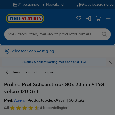
94 vestigingen in Nederland
Gratis bezorging van
Selecteer een vestiging
5% click & collect korting met code COLLECT
Terug naar
Schuurpapier
Proline Prof Schuurstrook 80x133mm + 14G
velcro 120 Grit
Merk
Agera
Productcode: 69757
| 50 Stuks
4.5
8 beoordeling(en)