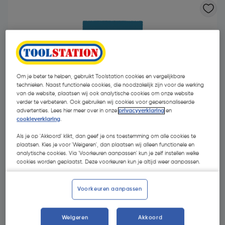
Om je beter te helpen, gebruikt Toolstation cookies en vergelijkbare
technieken. Naast functionele cookies, die noodzakelijk zijn voor de werking
van de website, plaatsen wij ook analytische cookies om onze website
verder te verbeteren. Ook gebruiken wij cookies voor gepersonaliseerde
advertenties. Lees hier meer over in onze
privacyverklaring
en
cookieverklaring
.
Als je op 'Akkoord' klikt, dan geef je ons toestemming om alle cookies te
plaatsen. Kies je voor 'Weigeren', dan plaatsen wij alleen functionele en
analytische cookies. Via 'Voorkeuren aanpassen' kun je zelf instellen welke
cookies worden geplaatst. Deze voorkeuren kun je altijd weer aanpassen.
€ 25,64
| Excl. btw € 21,19
Voorkeuren aanpassen
Kies productvariant
(5)
Weigeren
Akkoord