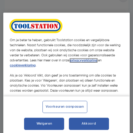
Om je beter te helpen, gebruikt Toolstation cookies en vergelijkbare
technieken. Naast functionele cookies, die noodzakelijk zijn voor de werking
van de website, plaatsen wij ook analytische cookies om onze website
verder te verbeteren. Ook gebruiken wij cookies voor gepersonaliseerde
advertenties. Lees hier meer over in onze
privacyverklaring
en
cookieverklaring
.
Als je op 'Akkoord' klikt, dan geef je ons toestemming om alle cookies te
plaatsen. Kies je voor 'Weigeren', dan plaatsen wij alleen functionele en
analytische cookies. Via 'Voorkeuren aanpassen' kun je zelf instellen welke
cookies worden geplaatst. Deze voorkeuren kun je altijd weer aanpassen.
€ 1,50
| Excl. btw € 1,24
Voorkeuren aanpassen
Kies productvariant
(4)
Weigeren
Akkoord