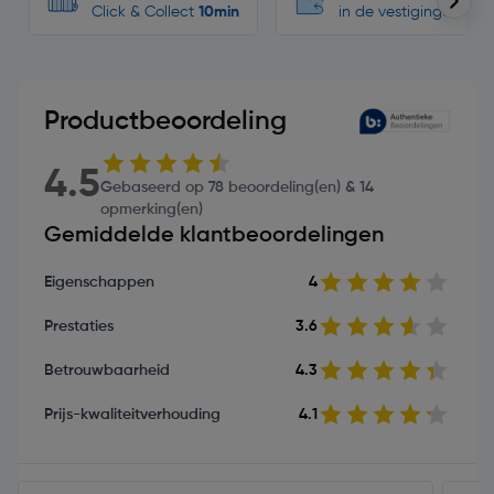
Click & Collect
10min
in de vestigingen
Productbeoordeling
4.5
Gebaseerd op 78 beoordeling(en) & 14
opmerking(en)
Gemiddelde klantbeoordelingen
Eigenschappen
4
Prestaties
3.6
Betrouwbaarheid
4.3
Prijs-kwaliteitverhouding
4.1