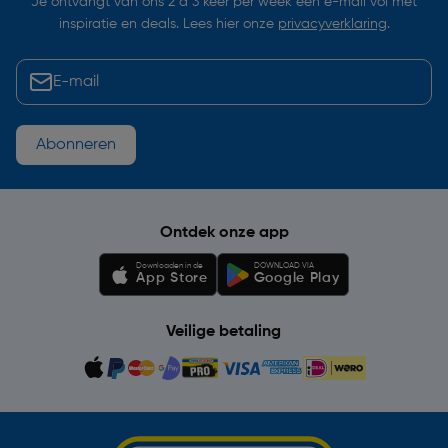
Je ontvangt van ons 2 à 3 keer per week een e-mail vol met
inspiratie en deals. Lees hier onze
privacyverklaring
.
Abonneren
Ontdek onze app
Downloaden in de
DOWNLOAD VIA
App Store
Google Play
Veilige betaling