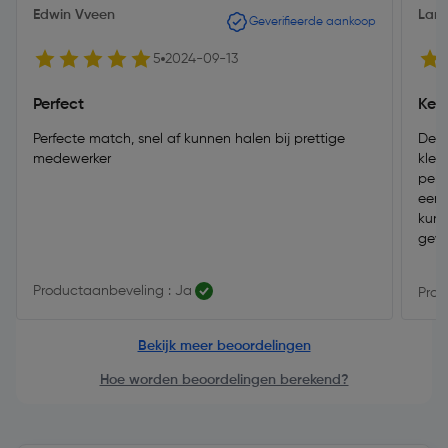
Edwin Vveen
Lars
Geverifieerde aankoop
5
2024-09-13
Perfect
Kers
Perfecte match, snel af kunnen halen bij prettige
Deze
medewerker
kleu
perf
een 
kuns
geve
woni
Productaanbeveling : Ja
Prod
Bekijk meer beoordelingen
Hoe worden beoordelingen berekend?