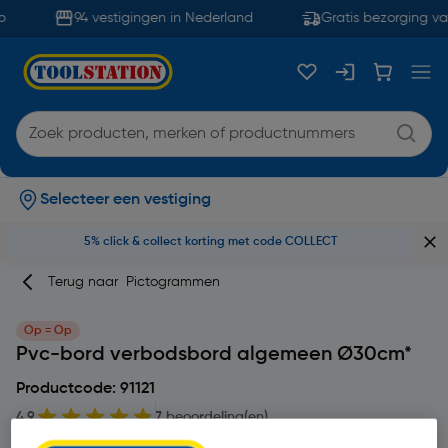
94 vestigingen in Nederland
Gratis bezorging va
Selecteer een vestiging
5% click & collect korting met code COLLECT
Terug naar
Pictogrammen
Op = Op
Pvc-bord verbodsbord algemeen Ø30cm*
Productcode: 91121
4.9
7 beoordeling(en)