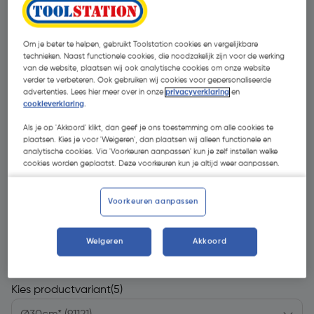
Om je beter te helpen, gebruikt Toolstation cookies en vergelijkbare
technieken. Naast functionele cookies, die noodzakelijk zijn voor de werking
van de website, plaatsen wij ook analytische cookies om onze website
verder te verbeteren. Ook gebruiken wij cookies voor gepersonaliseerde
advertenties. Lees hier meer over in onze
privacyverklaring
en
cookieverklaring
.
Als je op 'Akkoord' klikt, dan geef je ons toestemming om alle cookies te
plaatsen. Kies je voor 'Weigeren', dan plaatsen wij alleen functionele en
analytische cookies. Via 'Voorkeuren aanpassen' kun je zelf instellen welke
cookies worden geplaatst. Deze voorkeuren kun je altijd weer aanpassen.
Voorkeuren aanpassen
€ 4,24
| Excl. btw € 3,50
Weigeren
Akkoord
Kies productvariant
(5)